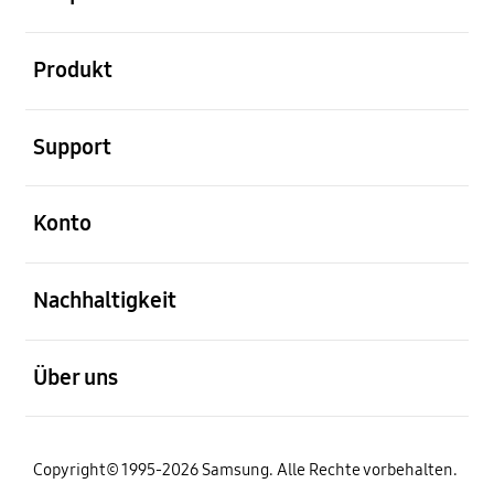
öffnen
Produkt
öffnen
Support
öffnen
Konto
öffnen
Nachhaltigkeit
öffnen
Über uns
Copyright© 1995-2026 Samsung. Alle Rechte vorbehalten.