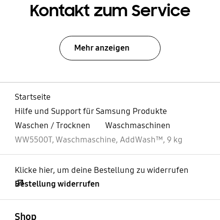
Kontakt zum Service
Mehr anzeigen
Startseite
Hilfe und Support für Samsung Produkte
Waschen / Trocknen
Waschmaschinen
WW5500T, Waschmaschine, AddWash™, 9 kg
Klicke hier, um deine Bestellung zu widerrufen
Bestellung widerrufen
öffnen
Footer Navigation
Shop