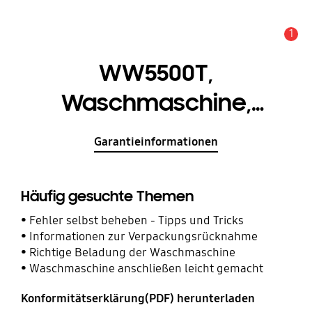
1
Service Hinweis
WW5500T,
Waschmaschine,
AddWash™, 9 kg
Garantieinformationen
Häufig gesuchte Themen
Fehler selbst beheben - Tipps und Tricks
Informationen zur Verpackungsrücknahme
Richtige Beladung der Waschmaschine
Waschmaschine anschließen leicht gemacht
Konformitätserklärung(PDF) herunterladen