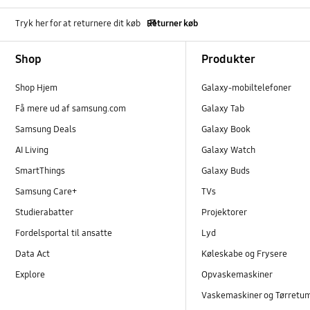
Tryk her for at returnere dit køb
Returner køb
Footer Navigation
Shop
Produkter
Shop Hjem
Galaxy-mobiltelefoner
Få mere ud af samsung.com
Galaxy Tab
Samsung Deals
Galaxy Book
AI Living
Galaxy Watch
SmartThings
Galaxy Buds
Samsung Care+
TVs
Studierabatter
Projektorer
Fordelsportal til ansatte
Lyd
Data Act
Køleskabe og Frysere
Explore
Opvaskemaskiner
Vaskemaskiner og Tørretu