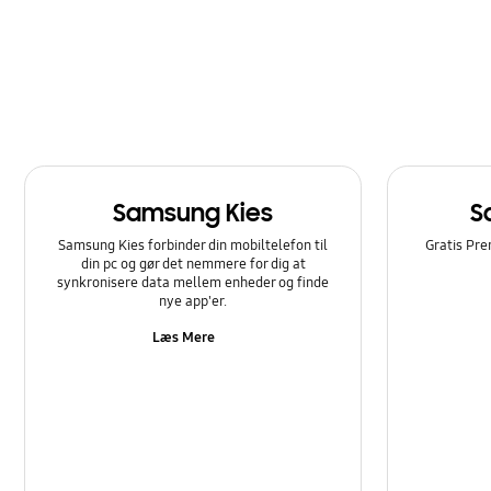
Samsung Kies
S
Samsung Kies forbinder din mobiltelefon til
Gratis Pre
din pc og gør det nemmere for dig at
synkronisere data mellem enheder og finde
nye app'er.
Læs Mere