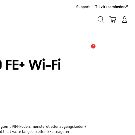
Support
Til virksomheder
Søg
Indkøbskurv
Log på/Tilmeld
Søg
3
Advarsel
 FE+ Wi-Fi
ar glemt PIN-koden, mønsteret eller adgangskoden?
 til at være langsom eller ikke reagerer