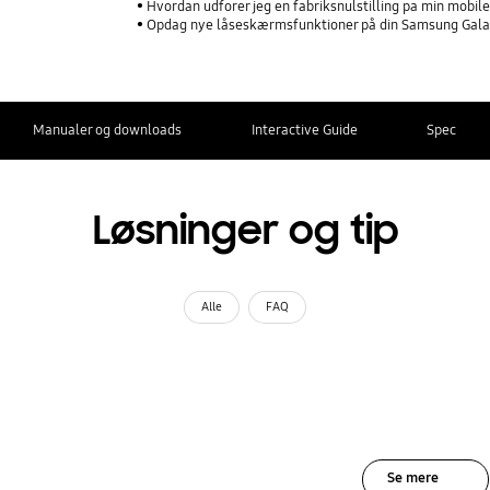
Hvordan udforer jeg en fabriksnulstilling pa min mobi
Opdag nye låseskærmsfunktioner på din Samsung Gal
Manualer og downloads
Interactive Guide
Spec
Løsninger og tip
Alle
FAQ
Se mere