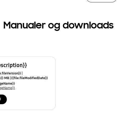
Manualer og downloads
escription}}
e.fileVersion}}
ze}} MB
{{file.fileModifiedDate}}
mes}}
uageName}}
uageName}}
d