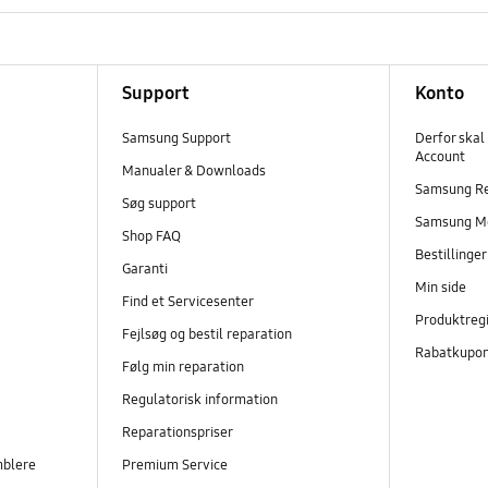
Support
Konto
Samsung Support
Derfor skal
Account
Manualer & Downloads
Samsung R
Søg support
Samsung M
Shop FAQ
Bestillinge
Garanti
Min side
Find et Servicesenter
Produktregi
Fejlsøg og bestil reparation
Rabatkupo
Følg min reparation
Regulatorisk information
Reparationspriser
mblere
Premium Service