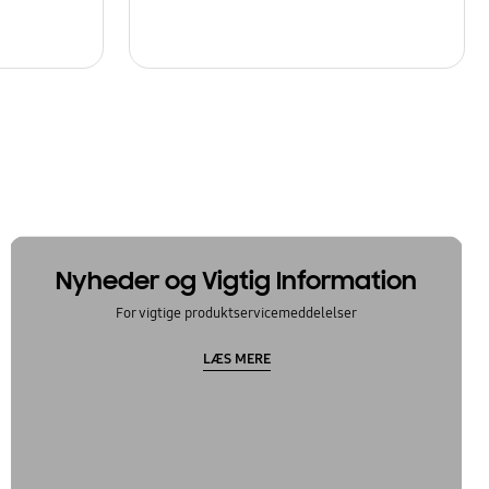
Nyheder og Vigtig Information
For vigtige produktservicemeddelelser
LÆS MERE