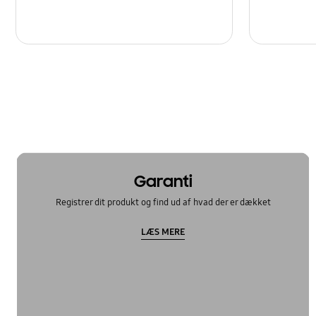
Garanti
Registrer dit produkt og find ud af hvad der er dækket
LÆS MERE