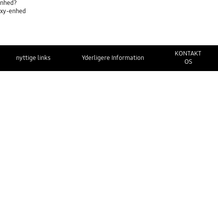
lenhed?
axy-enhed
KONTAKT
nyttige links
Yderligere Information
OS