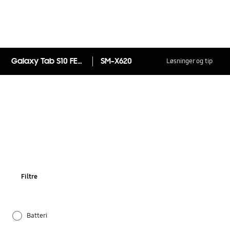
Galaxy Tab S10 FE+ Wi-Fi (13.1")
SM-X620
Løsninger og tip
Filtre
Batteri