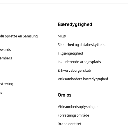
Bæredygtighed
 du oprette en Samsung
Miljø
Sikkerhed og databeskyttelse
ewards
Tilgængelighed
embers
Inkluderende arbejdsplads
r
Erhvervsborgerskab
Virksomheders bæredygtighed
strering
ner
Om os
Virksomhedsoplysninger
Forretningsområde
Brandidentitet