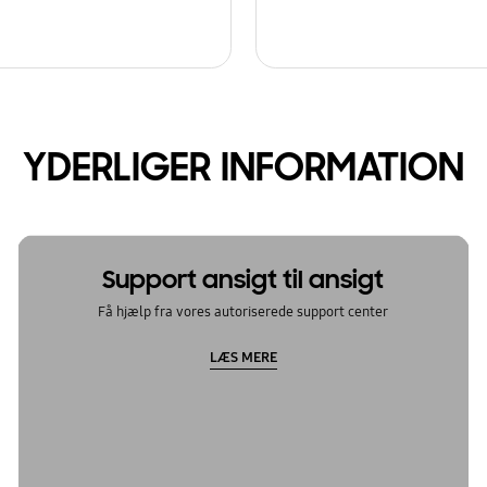
YDERLIGER INFORMATION
Support ansigt til ansigt
Få hjælp fra vores autoriserede support center
LÆS MERE