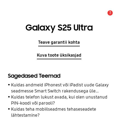
3
Hoiatus
Galaxy S25 Ultra
Teave garantii kohta
Kuva toote üksikasjad
Sagedased Teemad
Kuidas andmeid iPhonest või iPadist uude Galaxy
seadmesse Smart Switch rakendusega üle
kanda?
Kuidas telefon lukust avada, kui olen unustanud
PIN-koodi või parooli?
Kuidas teha mobiilseadmes tehaseseadete
lähtestamine?