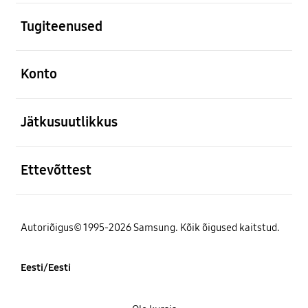
avatud
Tugiteenused
avatud
Konto
avatud
Jätkusuutlikkus
avatud
Ettevõttest
Autoriõigus© 1995-2026 Samsung. Kõik õigused kaitstud.
Eesti/Eesti