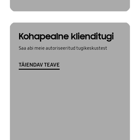
Kohapealne klienditugi
Saa abi meie autoriseeritud tugikeskustest
TÄIENDAV TEAVE