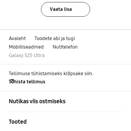
Vaata lisa
Avaleht
Toodete abi ja tugi
Mobiiliseadmed
Nutitelefon
Galaxy S25 Ultra
Tellimuse tühistamiseks klõpsake siin.
Tühista tellimus
avatud
Footer Navigation
Nutikas viis ostmiseks
avatud
Tooted