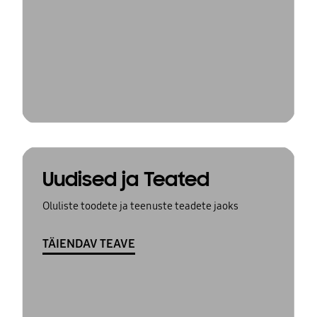
Uudised ja Teated
Oluliste toodete ja teenuste teadete jaoks
TÄIENDAV TEAVE