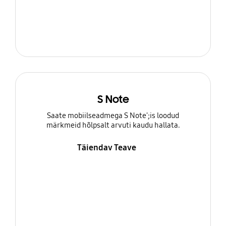
S Note
Saate mobiilseadmega S Note';is loodud
märkmeid hõlpsalt arvuti kaudu hallata.
Täiendav Teave