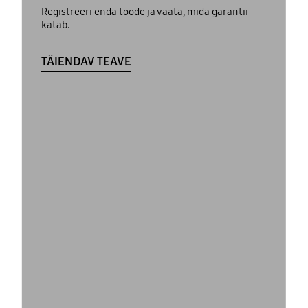
Registreeri enda toode ja vaata, mida garantii
katab.
TÄIENDAV TEAVE