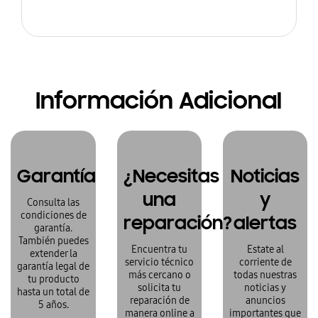
Información Adicional
Garantía
¿Necesitas
Noticias
una
y
Consulta las
condiciones de
reparación?
alertas
garantía.
También puedes
Encuentra tu
Estate al
extender la
servicio técnico
corriente de
garantía legal de
más cercano o
todas nuestras
tu producto
solicita tu
noticias y
hasta un total de
reparación de
anuncios
5 años.
manera online a
importantes que