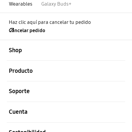
Wearables
Galaxy Buds+
Haz clic aquí para cancelar tu pedido
Cancelar pedido
abierto
Footer Navigation
Shop
abierto
Producto
abierto
Soporte
abierto
Cuenta
abierto