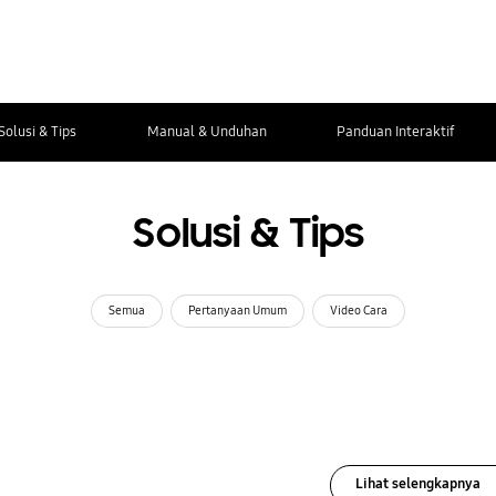
Solusi & Tips
Manual & Unduhan
Panduan Interaktif
Solusi & Tips
Semua
Pertanyaan Umum
Video Cara
Lihat selengkapnya