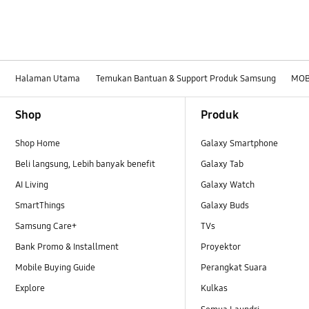
Halaman Utama
Temukan Bantuan & Support Produk Samsung
MOB
Footer Navigation
Shop
Produk
Shop Home
Galaxy Smartphone
Beli langsung, Lebih banyak benefit
Galaxy Tab
AI Living
Galaxy Watch
SmartThings
Galaxy Buds
Samsung Care+
TVs
Bank Promo & Installment
Proyektor
Mobile Buying Guide
Perangkat Suara
Explore
Kulkas