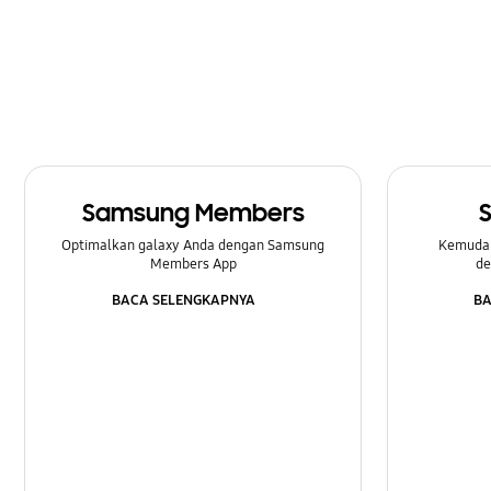
Penguncian
Pengaturan
Peningkatan Perangkat Lunak
Perangkat Keras
Samsung Members
Pesan
Optimalkan galaxy Anda dengan Samsung
Kemuda
SNS
Members App
de
BACA SELENGKAPNYA
BA
Samsung Apps
Samsung Hub