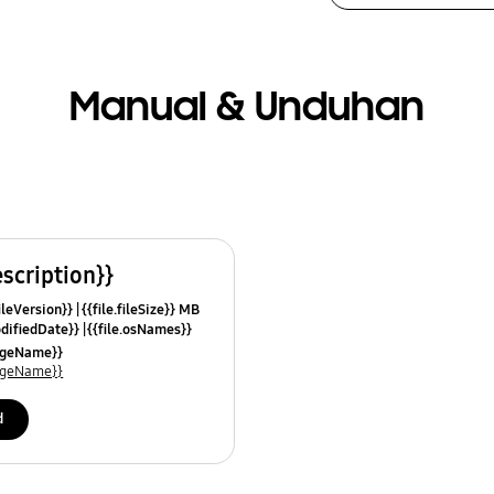
Manual & Unduhan
escription}}
fileVersion}}
{{file.fileSize}} MB
odifiedDate}}
{{file.osNames}}
uageName}}
uageName}}
d