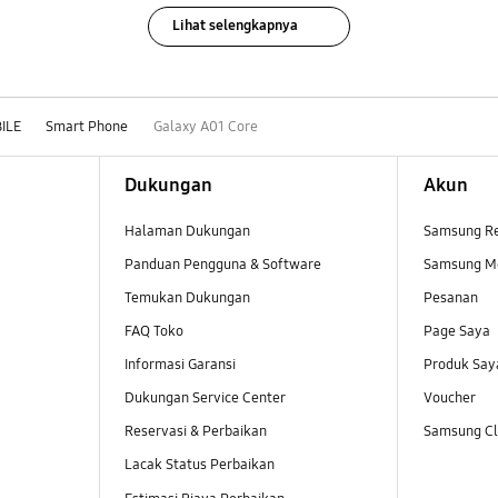
Lihat selengkapnya
ILE
Smart Phone
Galaxy A01 Core
Dukungan
Akun
Halaman Dukungan
Samsung R
Panduan Pengguna & Software
Samsung M
Temukan Dukungan
Pesanan
FAQ Toko
Page Saya
Informasi Garansi
Produk Say
Dukungan Service Center
Voucher
Reservasi & Perbaikan
Samsung Clu
Lacak Status Perbaikan