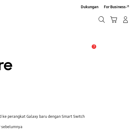
Dukungan
For Business
Cari
Troli
Login/Sign-Up
Cari
3
Pemberitahuan
re
ad ke perangkat Galaxy baru dengan Smart Switch
r sebelumnya