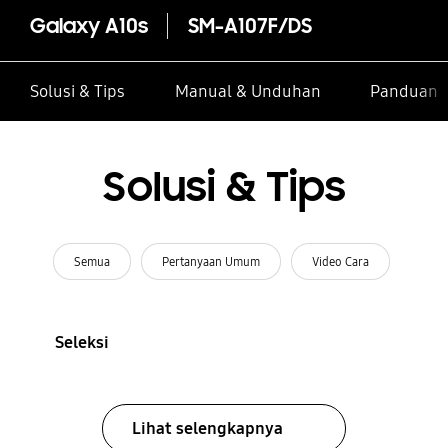
Galaxy A10s
SM-A107F/DS
Solusi & Tips
Manual & Unduhan
Panduan I
Solusi & Tips
Semua
Pertanyaan Umum
Video Cara
Seleksi
Lihat selengkapnya