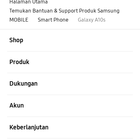
Halaman Utama
Temukan Bantuan & Support Produk Samsung
MOBILE
Smart Phone
Galaxy A10s
Buka
Footer Navigation
Shop
Buka
Produk
Buka
Dukungan
Buka
Akun
Buka
Keberlanjutan
Buka