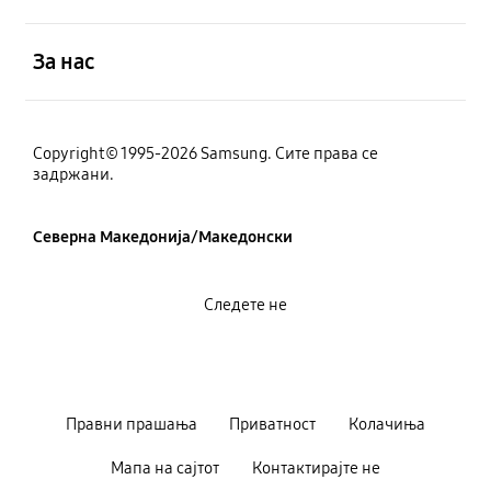
Отвори
За нас
Copyright© 1995-2026 Samsung. Сите права се
задржани.
Северна Македонија/Македонски
Следете не
Правни прашања
Приватност
Колачиња
Мапа на сајтот
Контактирајте не