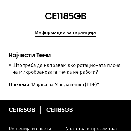
CE1185GB
Информации за гаранција
Најчести Теми
Што треба да направам ако ротационата плоча
на микробрановата печка не работи?
Преземи "Изјава за Усогласеност(PDF)"
CE1185GB
CE1185GB
Решенија и совети
Упатства и преземања