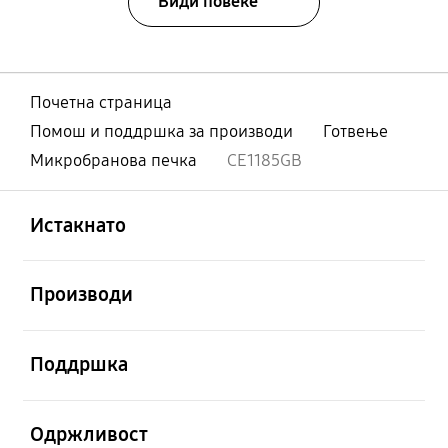
Види повеќе
Почетна страница
Помош и поддршка за производи
Готвење
Микробранова печка
CE1185GB
Отвори
Footer Navigation
Истакнато
Отвори
Производи
Отвори
Поддршка
Отвори
Одржливост