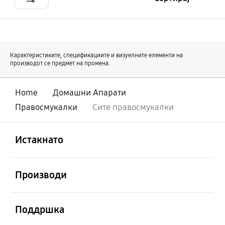
Карактеристиките, спецификациите и визуелните елементи на
производот се предмет на промена.
Home
Домашни Апарати
Правосмукалки
Сите правосмукалки
Отвори
Footer Navigation
Истакнато
Отвори
Производи
Отвори
Поддршка