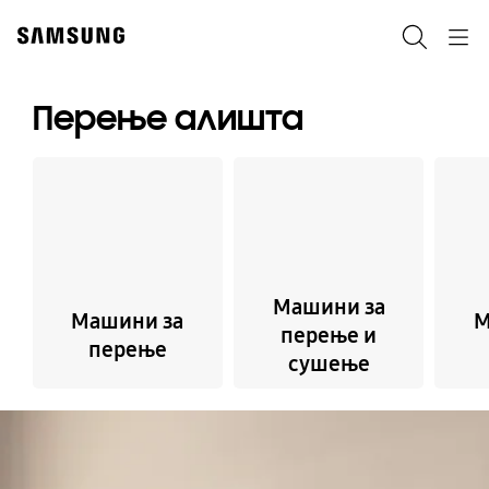
Skip
to
Пребарување
Navigation
content
Перење алишта
Машини за
Машини за
M
перење и
перење
сушење
Запри го автоматското слајд-шоу