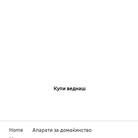
Ecobubble™ машини за
перење
Купи веднаш
Home
Апарати за домаќинство