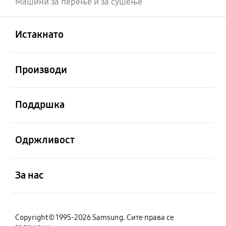
Машини за перење и за сушење
Отвори
Footer Navigation
Истакнато
Отвори
Производи
Отвори
Поддршка
Отвори
Одржливост
Отвори
За нас
Copyright© 1995-2026 Samsung. Сите права се