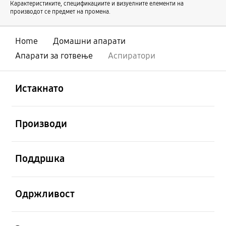
Карактеристиките, спецификациите и визуелните елементи на
производот се предмет на промена.
Home
Домашни апарати
Апарати за готвење
Аспиратори
Отвори
Footer Navigation
Истакнато
Отвори
Производи
Отвори
Поддршка
Отвори
Одржливост
Отвори