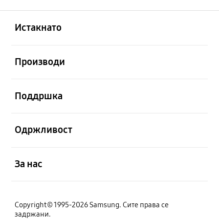
Отвори
Footer Navigation
Истакнато
Отвори
Производи
Отвори
Поддршка
Отвори
Одржливост
Отвори
За нас
Copyright© 1995-2026 Samsung. Сите права се
задржани.