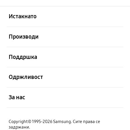
Отвори
Footer Navigation
Истакнато
Отвори
Производи
Отвори
Поддршка
Отвори
Одржливост
Отвори
За нас
Copyright© 1995-2026 Samsung. Сите права се
задржани.