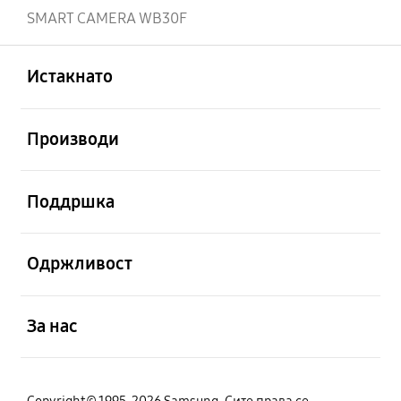
SMART CAMERA WB30F
Отвори
Footer Navigation
Истакнато
Отвори
Производи
Отвори
Поддршка
Отвори
Одржливост
Отвори
За нас