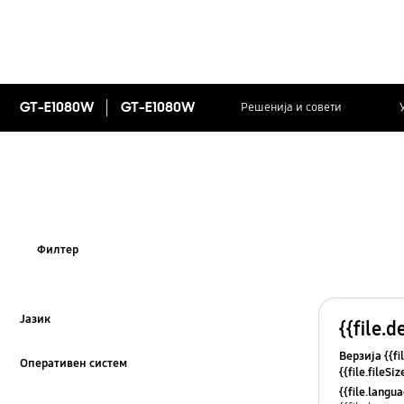
GT-E1080W
GT-E1080W
Решенија и совети
Филтер
Јазик
{{file.d
Click to Expand
Верзија {{fi
Оперативен систем
{{file.fileSi
Click to Expand
{{file.osNa
{{file.lang