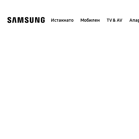
Skip
to
content
Истакнато
Мобилен
TV & AV
Апар