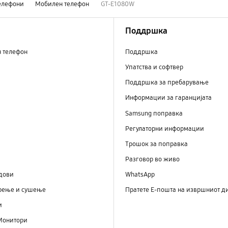
елефони
Мобилен телефон
GT-E1080W
Поддршка
н телефон
Поддршка
Упатства и софтвер
Поддршка за пребарување
Информации за гаранцијата
Samsung поправка
Регулаторни информации
Трошок за поправка
Разговор во живо
дови
WhatsApp
рење и сушење
Пратете Е-пошта на извршниот д
и
Монитори