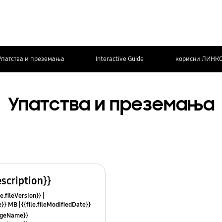
Упатства и преземања
Interactive Guide
корисни ЛИНК
Упатства и преземања
escription}}
le.fileVersion}}
ze}} MB
{{file.fileModifiedDate}}
mes}}
uageName}}