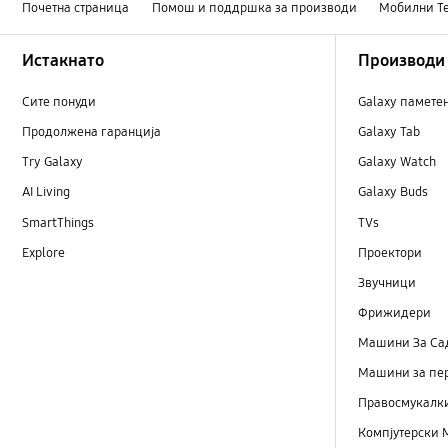
Почетна страница
Помош и поддршка за производи
Мобилни Т
Footer Navigation
Истакнато
Производи
Сите понуди
Galaxy памете
Продолжена гаранција
Galaxy Tab
Try Galaxy
Galaxy Watch
AI Living
Galaxy Buds
SmartThings
TVs
Explore
Проектори
Звучници
Фрижидери
Машини Зa Са
Машини за пе
Правосмукалк
Компјутерски 