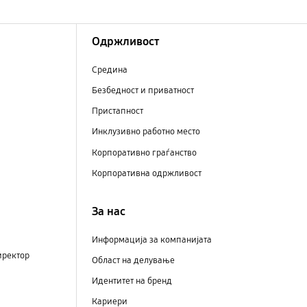
Одржливост
Средина
Безбедност и приватност
Пристапност
Инклузивно работно место
Корпоративно граѓанство
Корпоративна одржливост
За нас
Информација за компанијата
иректор
Област на делување
Идентитет на бренд
Кариери