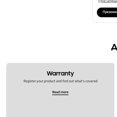
{{file.lang
Презема
д
Warranty
Register your product and find out what's covered
Read more