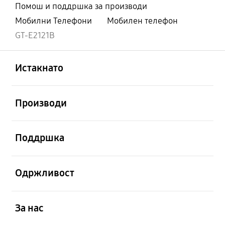
Помош и поддршка за производи
Мобилни Телефони
Мобилен телефон
GT-E2121B
Отвори
Footer Navigation
Истакнато
Отвори
Производи
Отвори
Поддршка
Отвори
Одржливост
Отвори
За нас