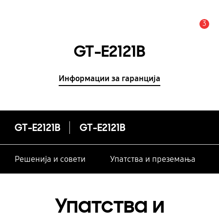
3
Предупредување
GT-E2121B
Информации за гаранција
GT-E2121B
GT-E2121B
Решенија и совети
Упатства и преземања
Упатства и