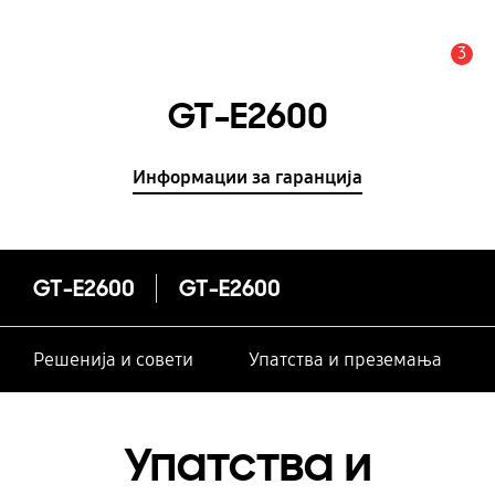
3
Предупредување
GT-E2600
Информации за гаранција
GT-E2600
GT-E2600
Решенија и совети
Упатства и преземања
Упатства и