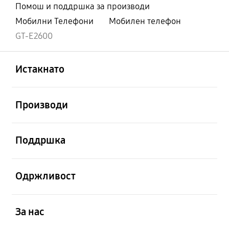
Помош и поддршка за производи
Мобилни Телефони
Мобилен телефон
GT-E2600
Отвори
Footer Navigation
Истакнато
Отвори
Производи
Отвори
Поддршка
Отвори
Одржливост
Отвори
За нас