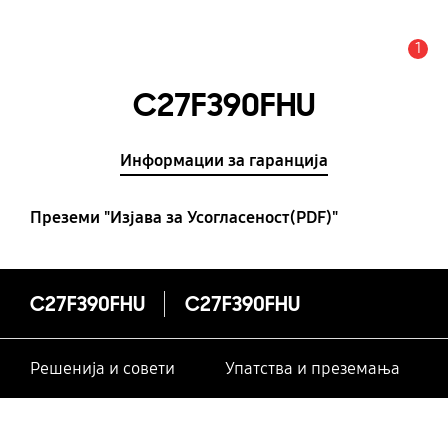
1
Предупредување
C27F390FHU
Информации за гаранција
Преземи "Изјава за Усогласеност(PDF)"
C27F390FHU
C27F390FHU
Решенија и совети
Упатства и преземања