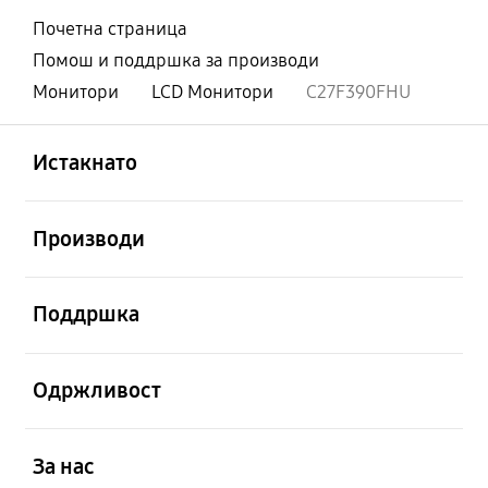
Почетна страница
Помош и поддршка за производи
Монитори
LCD Монитори
C27F390FHU
Отвори
Footer Navigation
Истакнато
Отвори
Производи
Отвори
Поддршка
Отвори
Одржливост
Отвори
За нас