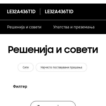
LE32A436T1D
LE32A436T1D
Решенија и совети
Упатства и преземања
Решенија и совети
Сите
Најчесто поставувани прашања
Филтер