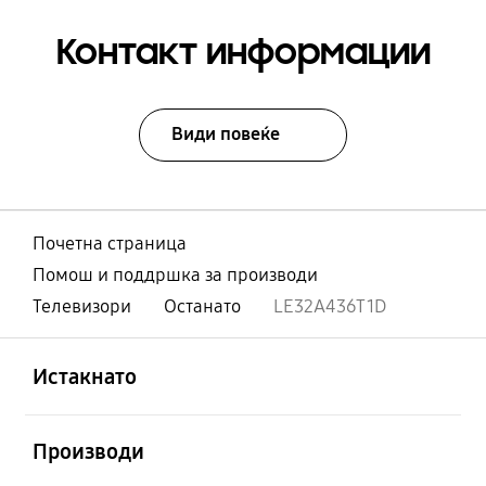
Контакт информации
Види повеќе
Почетна страница
Помош и поддршка за производи
Телевизори
Останато
LE32A436T1D
Отвори
Footer Navigation
Истакнато
Отвори
Производи