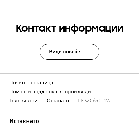
Контакт информации
Види повеќе
Почетна страница
Помош и поддршка за производи
Телевизори
Останато
LE32C650L1W
Отвори
Footer Navigation
Истакнато
Отвори