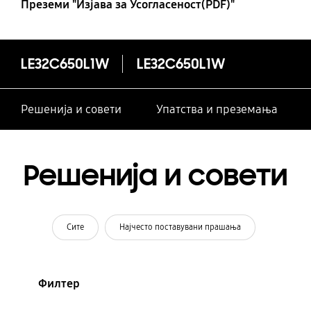
Преземи "Изјава за Усогласеност(PDF)"
LE32C650L1W
LE32C650L1W
Решенија и совети
Упатства и преземања
Решенија и совети
Сите
Најчесто поставувани прашања
Филтер