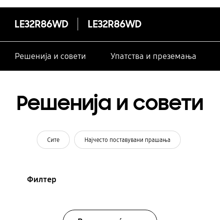
LE32R86WD
LE32R86WD
Решенија и совети
Упатства и преземања
Решенија и совети
Сите
Најчесто поставувани прашања
Филтер