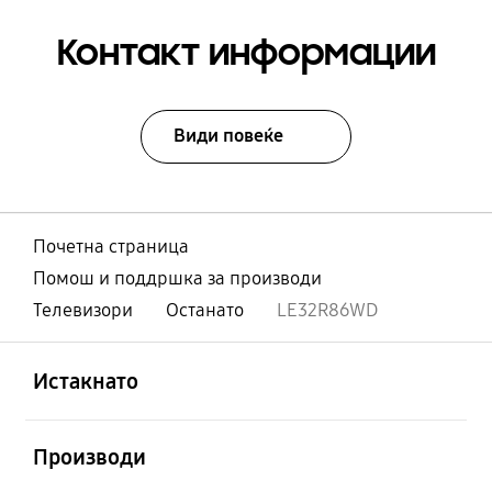
Контакт информации
Види повеќе
Почетна страница
Помош и поддршка за производи
Телевизори
Останато
LE32R86WD
Отвори
Footer Navigation
Истакнато
Отвори
Производи