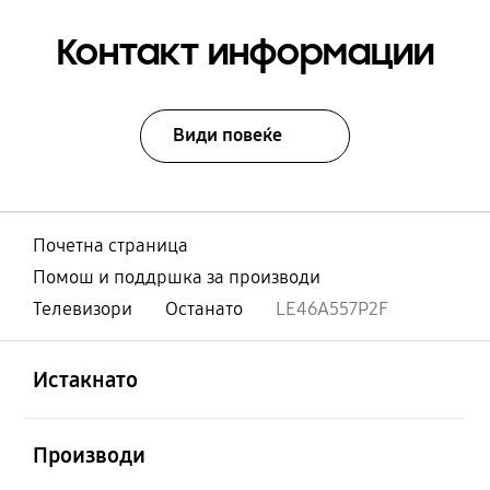
Контакт информации
Види повеќе
Почетна страница
Помош и поддршка за производи
Телевизори
Останато
LE46A557P2F
Отвори
Footer Navigation
Истакнато
Отвори
Производи