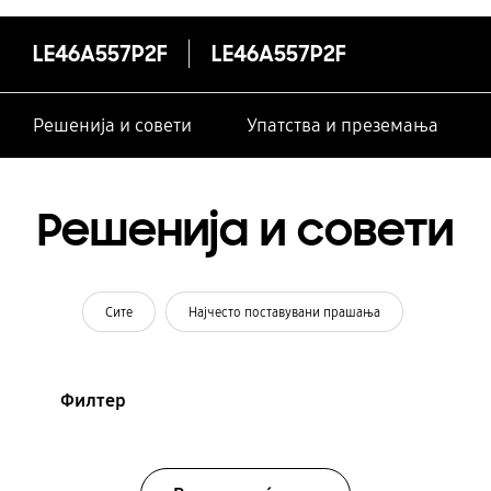
LE46A557P2F
LE46A557P2F
Решенија и совети
Упатства и преземања
Решенија и совети
Сите
Најчесто поставувани прашања
Филтер