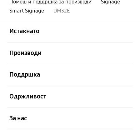
Помош и поддршка за производи
Signage
Smart Signage
DM32E
Отвори
Footer Navigation
Истакнато
Отвори
Производи
Отвори
Поддршка
Отвори
Одржливост
Отвори
За нас