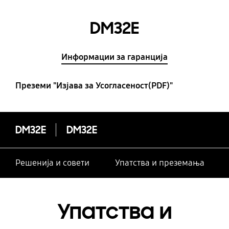
DM32E
Информации за гаранција
Преземи "Изјава за Усогласеност(PDF)"
DM32E
DM32E
Решенија и совети
Упатства и преземања
Упатства и