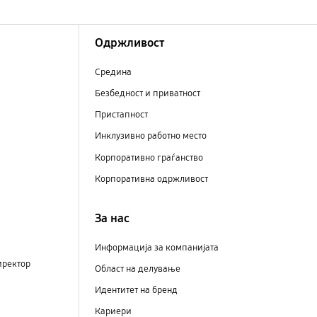
Одржливост
Средина
Безбедност и приватност
Пристапност
Инклузивно работно место
Корпоративно граѓанство
Корпоративна одржливост
За нас
Информација за компанијата
иректор
Област на делување
Идентитет на бренд
Кариери