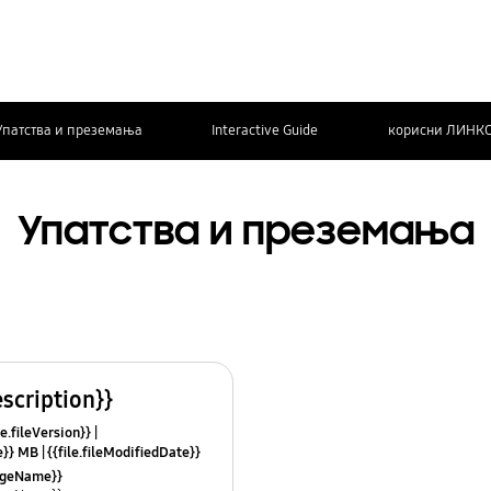
Упатства и преземања
Interactive Guide
корисни ЛИНК
Упатства и преземања
escription}}
le.fileVersion}}
ze}} MB
{{file.fileModifiedDate}}
mes}}
uageName}}