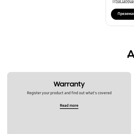
{{file.lang
Презема
д
Warranty
Register your product and find out what's covered
Read more