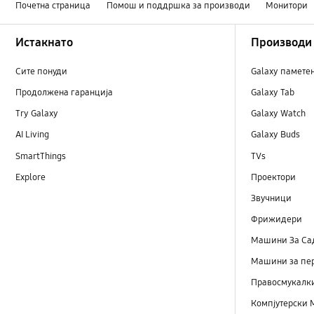
Почетна страница
Помош и поддршка за производи
Монитори
Footer Navigation
Истакнато
Производи
Сите понуди
Galaxy памете
Продолжена гаранција
Galaxy Tab
Try Galaxy
Galaxy Watch
AI Living
Galaxy Buds
SmartThings
TVs
Explore
Проектори
Звучници
Фрижидери
Машини Зa Са
Машини за пе
Правосмукалк
Компјутерски 