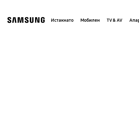
Skip
to
content
Истакнато
Мобилен
TV & AV
Апар