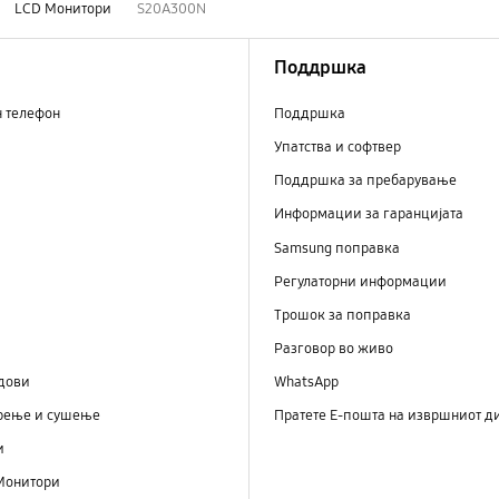
LCD Монитори
S20A300N
Поддршка
н телефон
Поддршка
Упатства и софтвер
Поддршка за пребарување
Информации за гаранцијата
Samsung поправка
Регулаторни информации
Трошок за поправка
Разговор во живо
дови
WhatsApp
рење и сушење
Пратете Е-пошта на извршниот д
и
Монитори