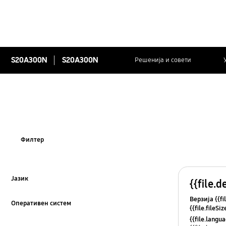
S20A300N
S20A300N
Решенија и совети
Филтер
Јазик
{{file.d
Click to Expand
Верзија {{fi
Оперативен систем
{{file.fileSi
Click to Expand
{{file.osNa
{{file.lang