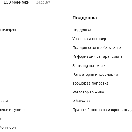
LCD Монитори
2433BW
Поддршка
н телефон
Поддршка
Упатства и софтвер
Поддршка за пребарување
Информации за гаранцијата
Samsung поправка
Регулаторни информации
Трошок за поправка
Разговор во живо
дови
WhatsApp
рење и сушење
Пратете Е-пошта на извршниот д
и
Монитори