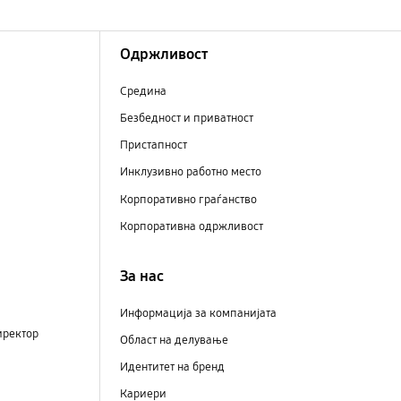
Одржливост
Средина
Безбедност и приватност
Пристапност
Инклузивно работно место
Корпоративно граѓанство
Корпоративна одржливост
За нас
Информација за компанијата
иректор
Област на делување
Идентитет на бренд
Кариери