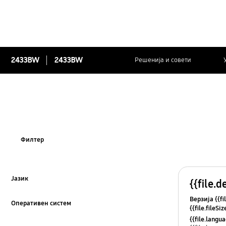
2433BW
2433BW
Решенија и совети
Филтер
Јазик
{{file.d
Click to Expand
Верзија {{fi
Оперативен систем
{{file.fileSi
Click to Expand
{{file.osNa
{{file.lang