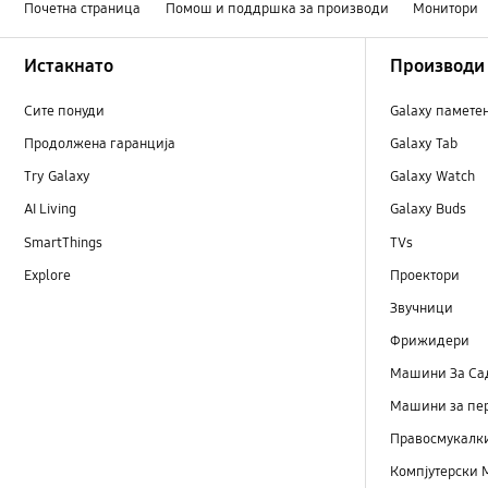
Почетна страница
Помош и поддршка за производи
Монитори
Footer Navigation
Истакнато
Производи
Сите понуди
Galaxy памете
Продолжена гаранција
Galaxy Tab
Try Galaxy
Galaxy Watch
AI Living
Galaxy Buds
SmartThings
TVs
Explore
Проектори
Звучници
Фрижидери
Машини Зa Са
Машини за пе
Правосмукалк
Компјутерски 