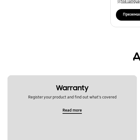
{{file.lang
Презема
д
Warranty
Register your product and find out what's covered
Read more