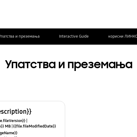
Упатства и преземања
Interactive Guide
корисни ЛИНК
Упатства и преземања
escription}}
le.fileVersion}}
ze}} MB
{{file.fileModifiedDate}}
mes}}
uageName}}