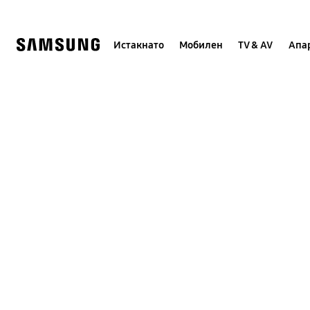
Skip
to
content
Истакнато
Мобилен
TV & AV
Апар