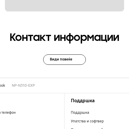
Контакт информации
Види повеќе
ook
NP-N310-EXP
Поддршка
н телефон
Поддршка
Упатства и софтвер