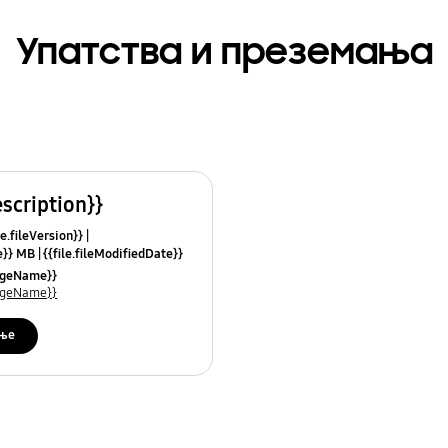
Упатства и преземања
escription}}
le.fileVersion}}
ze}} MB
{{file.fileModifiedDate}}
mes}}
uageName}}
uageName}}
ње