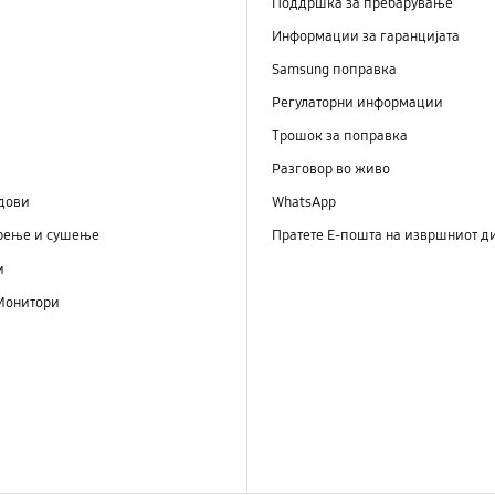
Поддршка за пребарување
Информации за гаранцијата
Samsung поправка
Регулаторни информации
Трошок за поправка
Разговор во живо
дови
WhatsApp
рење и сушење
Пратете Е-пошта на извршниот д
и
Монитори