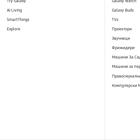
Try Galaxy
Galaxy Watch
AI Living
Galaxy Buds
SmartThings
TVs
Explore
Проектори
Звучници
Фрижидери
Машини Зa Са
Машини за пе
Правосмукалк
Компјутерски 