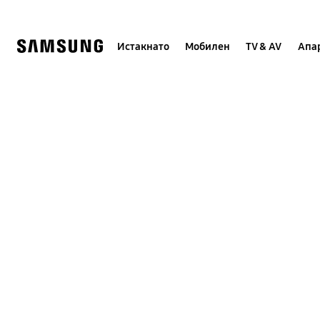
Skip
to
content
Истакнато
Мобилен
TV & AV
Апар