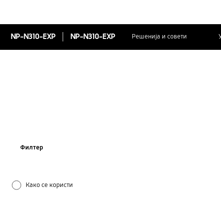
NP-N310-EXP
NP-N310-EXP
Решенија и совети
Филтер
Како се користи