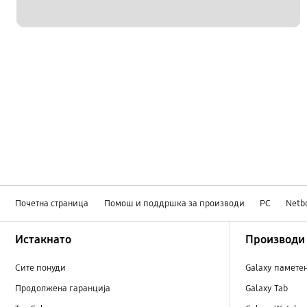
Почетна страница
Помош и поддршка за производи
PC
Netb
Footer Navigation
Истакнато
Производи
Сите понуди
Galaxy памете
Продолжена гаранција
Galaxy Tab