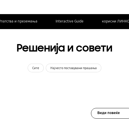
Упатства и преземања
Interactive Guide
корисни ЛИНК
Решенија и совети
Сите
Најчесто поставувани прашања
Види повеќе