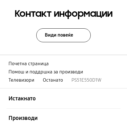
Контакт информации
Види повеќе
Почетна страница
Помош и поддршка за производи
Телевизори
Останато
PS51E550D1W
Отвори
Footer Navigation
Истакнато
Отвори
Производи