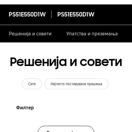
PS51E550D1W
PS51E550D1W
Решенија и совети
Упатства и преземања
Решенија и совети
Сите
Најчесто поставувани прашања
Филтер