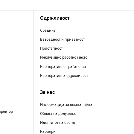
Одржливост
Средина
Безбедност и приватност
Пристапност
Инклузивно работно место
Корпоративно граѓанство
Корпоративна одржливост
За нас
Информација за компанијата
иректор
Област на делување
Идентитет на бренд
Кариери