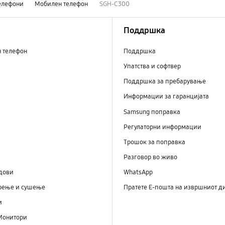
елефони
Мобилен телефон
SGH-C300
Поддршка
н телефон
Поддршка
Упатства и софтвер
Поддршка за пребарување
Информации за гаранцијата
Samsung поправка
Регулаторни информации
Трошок за поправка
Разговор во живо
дови
WhatsApp
рење и сушење
Пратете Е-пошта на извршниот д
и
Монитори