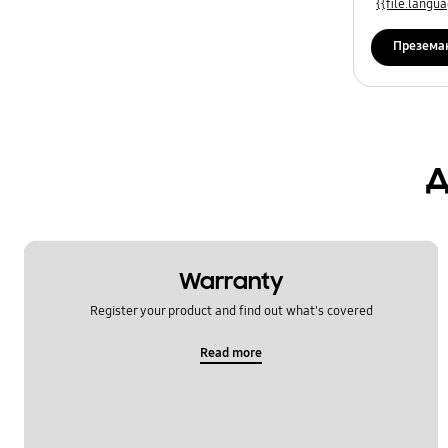
{{file.lang
Презема
д
Warranty
Register your product and find out what's covered
Read more