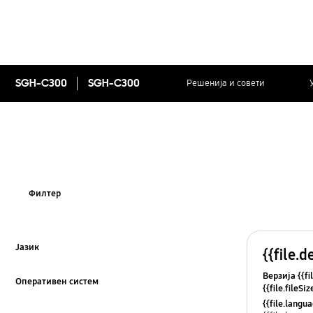
SGH-C300
SGH-C300
Решенија и совети
Филтер
Јазик
{{file.d
Click to Expand
Верзија {{fi
Оперативен систем
{{file.fileSi
Click to Expand
{{file.osNa
{{file.lang