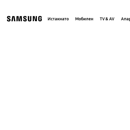
Skip
to
content
Истакнато
Мобилен
TV & AV
Апар