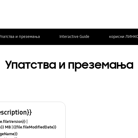
Упатства и преземања
Interactive Guide
корисни ЛИНК
Упатства и преземања
escription}}
le.fileVersion}}
ze}} MB
{{file.fileModifiedDate}}
mes}}
uageName}}