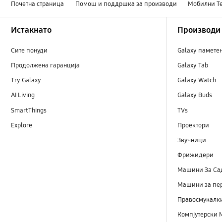
Почетна страница
Помош и поддршка за производи
Мобилни Т
Footer Navigation
Истакнато
Производи
Сите понуди
Galaxy памете
Продолжена гаранција
Galaxy Tab
Try Galaxy
Galaxy Watch
AI Living
Galaxy Buds
SmartThings
TVs
Explore
Проектори
Звучници
Фрижидери
Машини Зa Са
Машини за пе
Правосмукалк
Компјутерски 