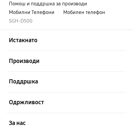
Помош и поддршка за производи
Мобилни Телефони
Мобилен телефон
SGH-D500
Отвори
Footer Navigation
Истакнато
Отвори
Производи
Отвори
Поддршка
Отвори
Одржливост
Отвори
За нас