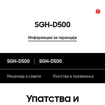
3
Предупредување
SGH-D500
Информации за гаранција
SGH-D500
SGH-D500
Решенија и совети
Упатства и преземања
Упатства и