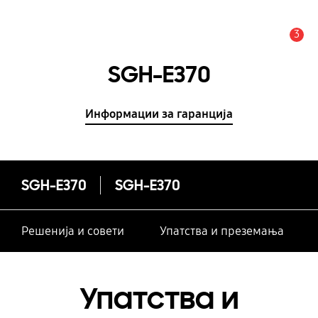
3
Предупредување
SGH-E370
Информации за гаранција
SGH-E370
SGH-E370
Решенија и совети
Упатства и преземања
Упатства и