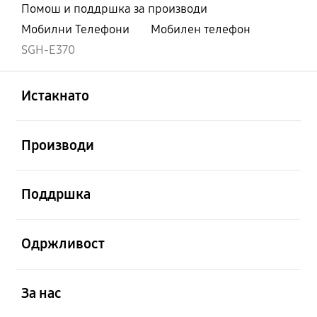
Помош и поддршка за производи
Мобилни Телефони
Мобилен телефон
SGH-E370
Отвори
Footer Navigation
Истакнато
Отвори
Производи
Отвори
Поддршка
Отвори
Одржливост
Отвори
За нас