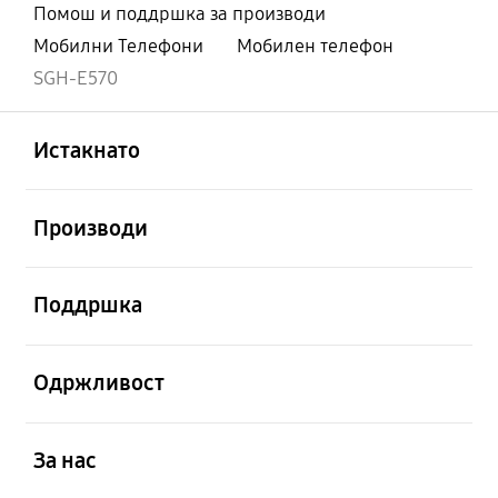
Помош и поддршка за производи
Мобилни Телефони
Мобилен телефон
SGH-E570
Отвори
Footer Navigation
Истакнато
Отвори
Производи
Отвори
Поддршка
Отвори
Одржливост
Отвори
За нас