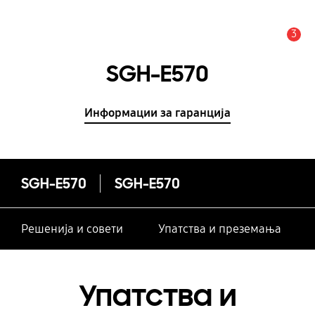
3
Предупредување
SGH-E570
Информации за гаранција
SGH-E570
SGH-E570
Решенија и совети
Упатства и преземања
Упатства и