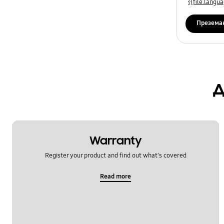
{{file.lang
Презема
д
Warranty
Register your product and find out what's covered
Read more