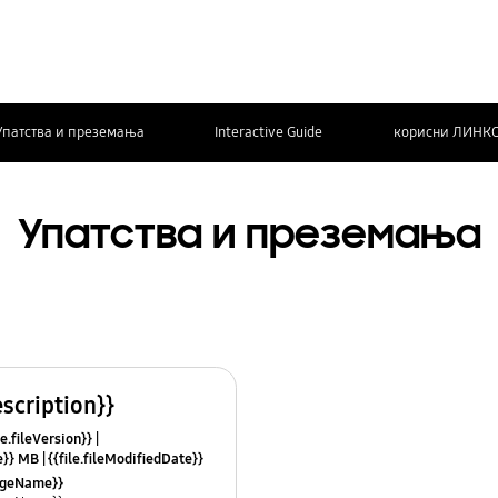
Упатства и преземања
Interactive Guide
корисни ЛИНК
Упатства и преземања
escription}}
le.fileVersion}}
ze}} MB
{{file.fileModifiedDate}}
mes}}
uageName}}