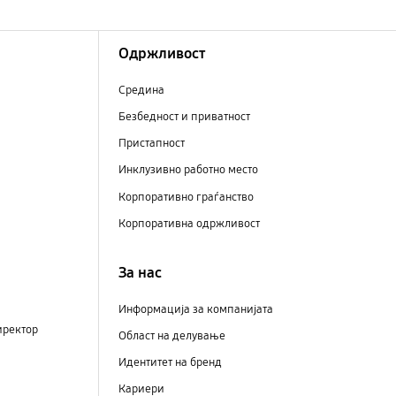
Одржливост
Средина
Безбедност и приватност
Пристапност
Инклузивно работно место
Корпоративно граѓанство
Корпоративна одржливост
За нас
Информација за компанијата
иректор
Област на делување
Идентитет на бренд
Кариери