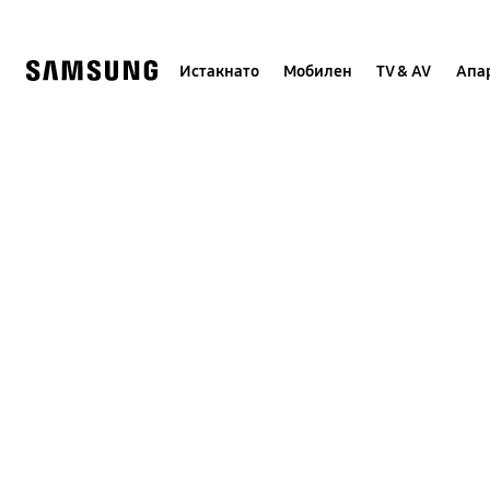
Skip
to
content
Истакнато
Мобилен
TV & AV
Апар