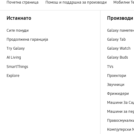
Почетна страница
Помош и поддршка за производи
Мобилни Т
Footer Navigation
Истакнато
Производи
Сите понуди
Galaxy памете
Продолжена гаранција
Galaxy Tab
Try Galaxy
Galaxy Watch
AI Living
Galaxy Buds
SmartThings
TVs
Explore
Проектори
Звучници
Фрижидери
Машини Зa Са
Машини за пе
Правосмукалк
Компјутерски 