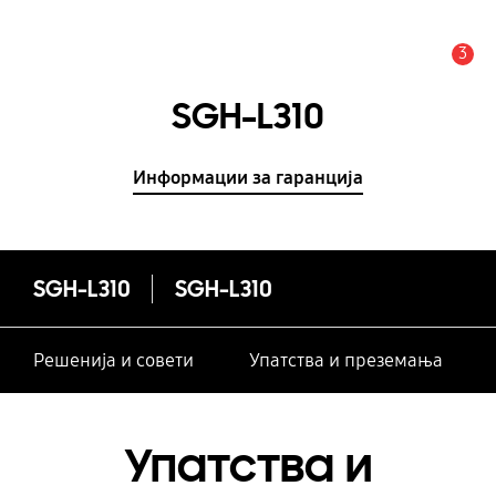
3
Предупредување
SGH-L310
Информации за гаранција
SGH-L310
SGH-L310
Решенија и совети
Упатства и преземања
Упатства и