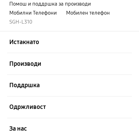
Помош и поддршка за производи
Мобилни Телефони
Мобилен телефон
SGH-L310
Отвори
Footer Navigation
Истакнато
Отвори
Производи
Отвори
Поддршка
Отвори
Одржливост
Отвори
За нас