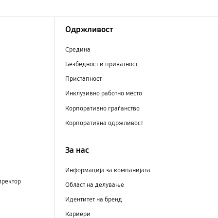
Одржливост
Средина
Безбедност и приватност
Пристапност
Инклузивно работно место
Корпоративно граѓанство
Корпоративна одржливост
За нас
Информација за компанијата
иректор
Област на делување
Идентитет на бренд
Кариери