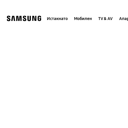
Skip
to
content
Истакнато
Мобилен
TV & AV
Апар