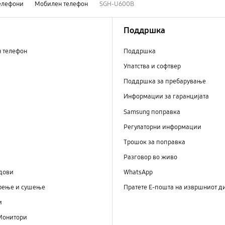
елефони
Мобилен телефон
SGH-U600B
Поддршка
н телефон
Поддршка
Упатства и софтвер
Поддршка за пребарување
Информации за гаранцијата
Samsung поправка
Регулаторни информации
Трошок за поправка
Разговор во живо
дови
WhatsApp
рење и сушење
Пратете Е-пошта на извршниот д
и
Монитори