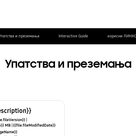
Упатства и преземања
Interactive Guide
корисни ЛИНК
Упатства и преземања
escription}}
le.fileVersion}}
ze}} MB
{{file.fileModifiedDate}}
mes}}
uageName}}