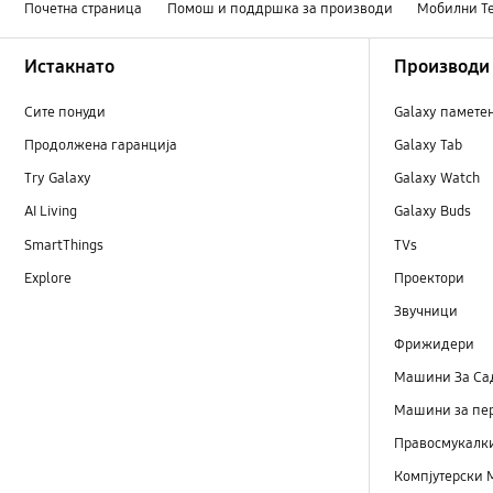
Почетна страница
Помош и поддршка за производи
Мобилни Т
Footer Navigation
Истакнато
Производи
Сите понуди
Galaxy памете
Продолжена гаранција
Galaxy Tab
Try Galaxy
Galaxy Watch
AI Living
Galaxy Buds
SmartThings
TVs
Explore
Проектори
Звучници
Фрижидери
Машини Зa Са
Машини за пе
Правосмукалк
Компјутерски 