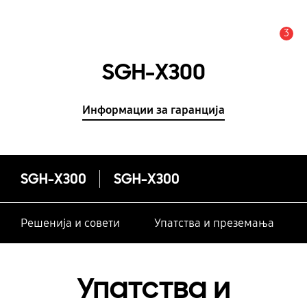
3
Предупредување
SGH-X300
Информации за гаранција
SGH-X300
SGH-X300
Решенија и совети
Упатства и преземања
Упатства и