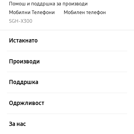
Помош и поддршка за производи
Мобилни Телефони
Мобилен телефон
SGH-X300
Отвори
Footer Navigation
Истакнато
Отвори
Производи
Отвори
Поддршка
Отвори
Одржливост
Отвори
За нас