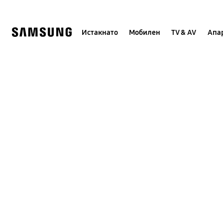
Skip
to
content
Истакнато
Мобилен
TV & AV
Апар