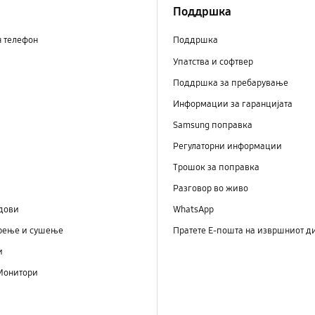
Поддршка
н телефон
Поддршка
Упатства и софтвер
Поддршка за пребарување
Информации за гаранцијата
Samsung поправка
Регулаторни информации
Трошок за поправка
Разговор во живо
дови
WhatsApp
рење и сушење
Пратете Е-пошта на извршниот д
и
Монитори