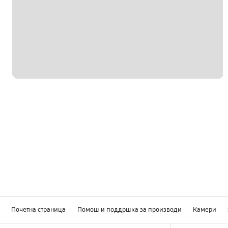
Почетна страница
Помош и поддршка за производи
Камери
Footer Navigation