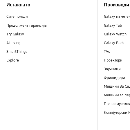
Истакнато
Производи
Сите понуди
Galaxy памете
Продолжена гаранција
Galaxy Tab
Try Galaxy
Galaxy Watch
AI Living
Galaxy Buds
SmartThings
TVs
Explore
Проектори
Звучници
Фрижидери
Машини Зa Са
Машини за пе
Правосмукалк
Компјутерски 