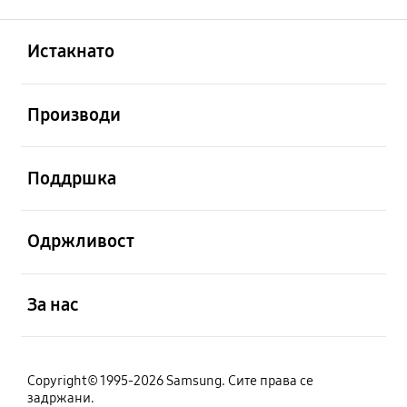
Отвори
Footer Navigation
Истакнато
Отвори
Производи
Отвори
Поддршка
Отвори
Одржливост
Отвори
За нас
Copyright© 1995-2026 Samsung. Сите права се
задржани.