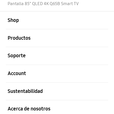
Pantalla 85” QLED 4K Q65B Smart TV
abierto
Footer Navigation
Shop
abierto
Productos
abierto
Soporte
abierto
Account
abierto
Sustentabilidad
abierto
Acerca de nosotros