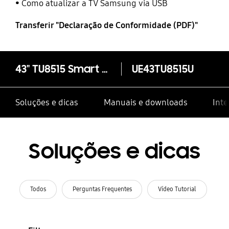
Como atualizar a TV Samsung via USB
Transferir "Declaração de Conformidade (PDF)"
43" TU8515 Smart 4K Crystal UHD TV 2020
UE43TU8515U
Soluções e dicas
Manuais e downloads
Inte
Soluções e dicas
Todos
Perguntas Frequentes
Vídeo Tutorial