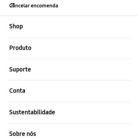
Cancelar encomenda
abrir
Footer Navigation
Shop
abrir
Produto
abrir
Suporte
abrir
Conta
abrir
Sustentabilidade
abrir
Sobre nós