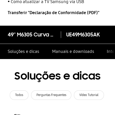
Como atualizar a TV Samsung via USB
Transferir "Declaração de Conformidade (PDF)"
49'' M6305 Curva Smart Full HD TV
UE49M6305AK
Soluções e dicas
Manuais e downloads
Inte
Soluções e dicas
Todos
Perguntas Frequentes
Vídeo Tutorial