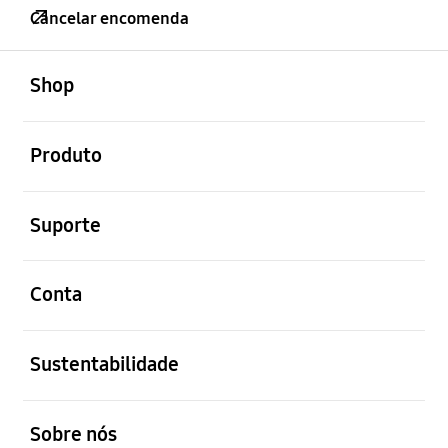
Cancelar encomenda
abrir
Footer Navigation
Shop
abrir
Produto
abrir
Suporte
abrir
Conta
abrir
Sustentabilidade
abrir
Sobre nós