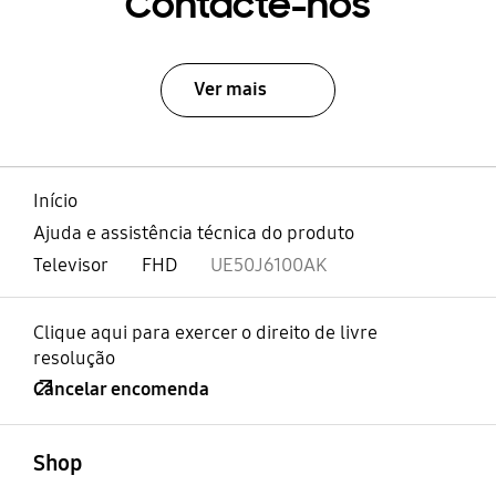
Contacte-nos
Ver mais
Início
Ajuda e assistência técnica do produto
Televisor
FHD
UE50J6100AK
Clique aqui para exercer o direito de livre
resolução
Cancelar encomenda
abrir
Footer Navigation
Shop