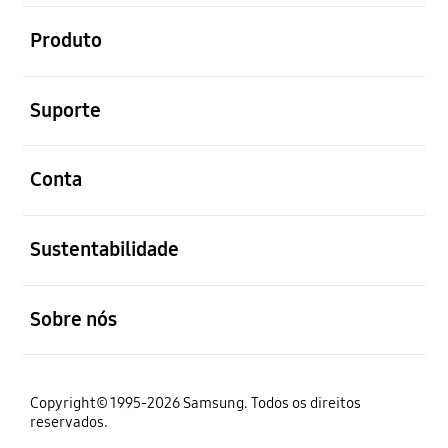
abrir
Produto
abrir
Suporte
abrir
Conta
abrir
Sustentabilidade
abrir
Sobre nós
Copyright© 1995-2026 Samsung. Todos os direitos
reservados.