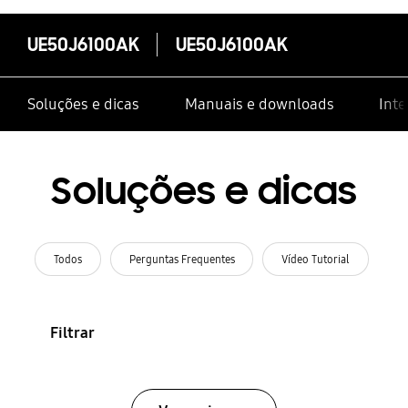
UE50J6100AK
UE50J6100AK
Soluções e dicas
Manuais e downloads
Inte
Soluções e dicas
Todos
Perguntas Frequentes
Vídeo Tutorial
Filtrar