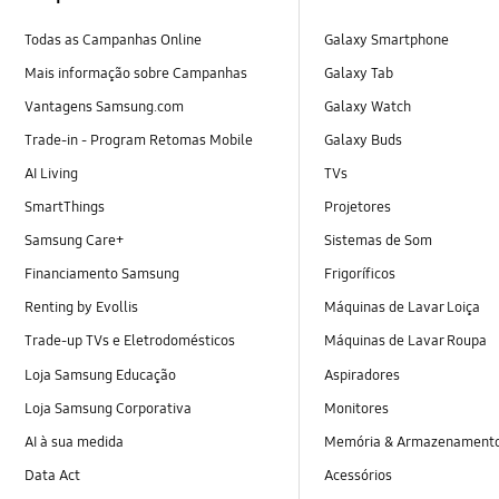
Todas as Campanhas Online
Galaxy Smartphone
Mais informação sobre Campanhas
Galaxy Tab
Vantagens Samsung.com
Galaxy Watch
Trade-in - Program Retomas Mobile
Galaxy Buds
AI Living
TVs
SmartThings
Projetores
Samsung Care+
Sistemas de Som
Financiamento Samsung
Frigoríficos
Renting by Evollis
Máquinas de Lavar Loiça
Trade-up TVs e Eletrodomésticos
Máquinas de Lavar Roupa
Loja Samsung Educação
Aspiradores
Loja Samsung Corporativa
Monitores
AI à sua medida
Memória & Armazenament
Data Act
Acessórios