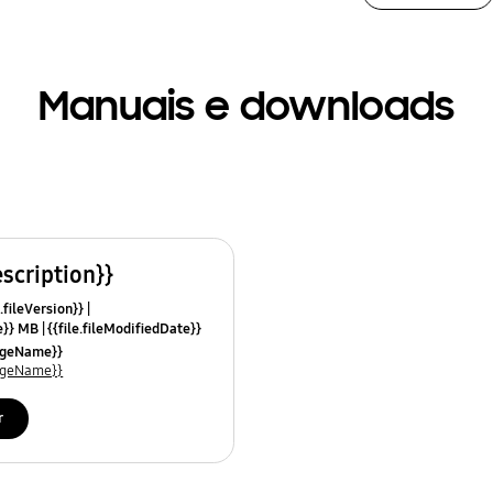
Manuais e downloads
escription}}
.fileVersion}}
ze}} MB
{{file.fileModifiedDate}}
mes}}
uageName}}
uageName}}
r