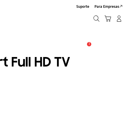
Suporte
Para Empresas
Pesquisar
Carrinho
Iniciar sessão/Criar conta
Pesquisar
3
Aviso
t Full HD TV