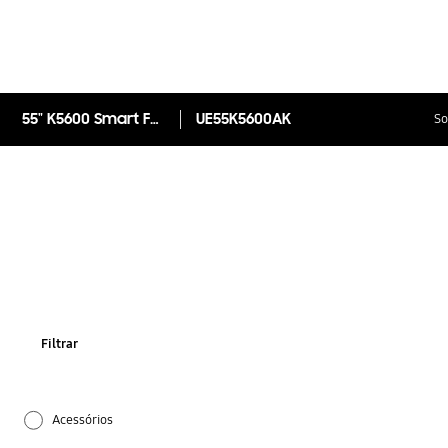
55" K5600 Smart Full HD TV
UE55K5600AK
So
Filtrar
Acessórios