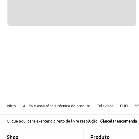
Início
Ajuda e assistência técnica do produto
Televisor
FHD
55
Clique aqui para exercer o direito de livre resolução
Cancelar encomenda
Footer Navigation
Shop
Produto