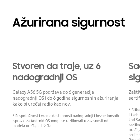
Ažurirana sigurnost
Stvoren da traje, uz 6
Sa
nadogradnji OS
si
Galaxy A56 5G podržava do 6 generacija
Zašti
nadogradnji OS i do 6 godina sigurnosnih ažuriranja
serti
kako bi uređaj radio kao nov.
* Slik
ili ar
* Raspoloživost i vreme dostupnosti nadogradnji i bezbednosnih
kod Sa
ispravki za Android OS mogu se razlikovati u zavisnosti od
razlik
modela uređaja i tržišta.
uređaja
serije 
Raspol