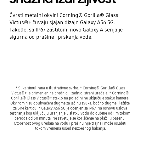
Čvrsti metalni okvir i Corning® Gorilla® Glass
Victus®+ čuvaju sjajan dizajn Galaxy A56 5G.
Takođe, sa IP67 zaštitom, nova Galaxy A serija je
sigurna od prašine i prskanja vode.
* Slika simulirana u ilustrativne svrhe. * Corning® Gorilla® Glass 
Victus®+ je primenjen na prednjoj i zadnjoj strani uređaja. * Corning® 
Gorilla® Glass Victus®+ staklo na poleđini ne uključuje staklo kamere. 
Okvirom nisu obuhvaćeni dugme za jačinu zvuka, bočno dugme i ležište 
za SIM karticu. * Galaxy A56 5G je ocenjen sa IP67. Na osnovu uslova 
testiranja koji uključuju uranjanje u slatku vodu do dubine od 1 m tokom 
perioda od 30 minuta. Ne savetuje se korišćenje na plaži ili bazenu. 
Otpornost ovog uređaja na vodu i prašinu nije trajna i može oslabiti 
tokom vremena usled neizbežnog habanja.