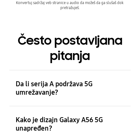
Konvertuj sadržaj veb stranice u audio da možeš da ga slušaš dok 
pretražuješ.
Često postavljana
pitanja
Da li serija A podržava 5G
umrežavanje?
Kako je dizajn Galaxy A56 5G
unapređen?