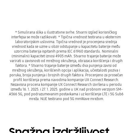
* Simulirana slika u ilustrativne svrhe. Stvarni izgled korisničkog 
interfejsa se može razlikovati. * Tipična vrednost testirana u eksternim 
laboratorijskim uslovima. Tipična vrednost je procenjena srednja 
vrednost kada se uzme u obzir odstupanje u kapacitetu baterije među 
uzorcima baterija ispitanih prema IEC 61960 standardu. Nominalni 
(minimalni) kapacitet iznosi 4905 mAh. Stvarno trajanje baterije može 
varirati u zavisnosti od mrežnog okruženja, obrazaca korišćenja i drugih 
faktora. * Stvarno trajanje baterije između dva punjenja zavisi od 
mrežnog okruženja, korišćenih opcija i aplikacija, učestalosti poziva i 
poruka, broja punjenja i brojnih drugih faktora. Procenjeno za prosečan 
profil korišćenja prema navodima kompanije UX Connect Research. 
Nezavisna procena kompanije UX Connect Research izvršena u periodu 
između 16. 1. 2025. i 27. 1. 2025. godine u UK nad probnom verzijom SM-
A566 5G, pod podrazumevanim postavkama i uz korišćenje LTE i 5G Sub6 
mreža. NIJE testirano pod 5G mmWave mrežom.
Snažna izdržljivost