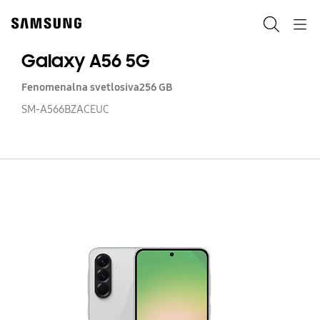
Skip
to
Pretraga
Navigation
content
Galaxy A56 5G
Fenomenalna svetlosiva
256 GB
SM-A566BZACEUC
Ga
A
5