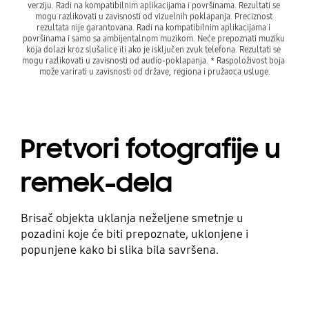
verziju. Radi na kompatibilnim aplikacijama i površinama. Rezultati se 
mogu razlikovati u zavisnosti od vizuelnih poklapanja. Preciznost 
rezultata nije garantovana. Radi na kompatibilnim aplikacijama i 
površinama i samo sa ambijentalnom muzikom. Neće prepoznati muziku 
koja dolazi kroz slušalice ili ako je isključen zvuk telefona. Rezultati se 
mogu razlikovati u zavisnosti od audio-poklapanja. * Raspoloživost boja 
može varirati u zavisnosti od države, regiona i pružaoca usluge.
Pretvori fotografije u
remek-dela
Brisač objekta uklanja neželjene smetnje u
pozadini koje će biti prepoznate, uklonjene i
popunjene kako bi slika bila savršena.