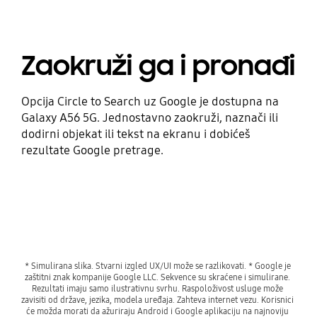
Zaokruži ga i pronađi
Opcija Circle to Search uz Google je dostupna na
Galaxy A56 5G. Jednostavno zaokruži, naznači ili
dodirni objekat ili tekst na ekranu i dobićeš
rezultate Google pretrage.
* Simulirana slika. Stvarni izgled UX/UI može se razlikovati. * Google je 
zaštitni znak kompanije Google LLC. Sekvence su skraćene i simulirane. 
Rezultati imaju samo ilustrativnu svrhu. Raspoloživost usluge može 
zavisiti od države, jezika, modela uređaja. Zahteva internet vezu. Korisnici 
će možda morati da ažuriraju Android i Google aplikaciju na najnoviju 