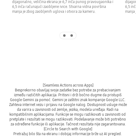
dijagonalno, veličina ekrana je 6,7 inča punog pravougaonika i
dijago
6,5 inča računajući zaobljene ivice. Stvarna vidna površina
6,5 in
manja je zbog zaobljenih uglova i otvora za kameru.
manja 
Indicator 1
Indicator 2
[Seamless Actions across Apps]

Besprekorno obavljaj svoje zadatke bez potrebe za prebacivanjem 
između različitih aplikacija. Pritisni i drži bočno dugme da pristupiš 
Google Gemini za pomoć. Gemini je zaštitni znak kompanije Google LLC. 
Zahteva internet vezu i prijavu na Google nalog. Dostupnost usluge može 
da varira u zavisnosti od zemlje, jezika, modela uređaja. Radi na 
kompatibilnim aplikacijama. Funkcije se mogu razlikovati u zavisnosti od 
pretplate i rezultati se mogu razlikovati. Podešavanje može biti potrebno 
za određene funkcije ili aplikacije. Tačnost rezultata nije zagarantovana.

[Circle to Search with Google]

Pretražuj bilo šta na ekranu i dobijaj informacije brže uz AI pregled. 