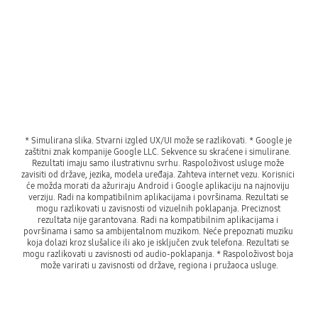
* Simulirana slika. Stvarni izgled UX/UI može se razlikovati. * Google je 
zaštitni znak kompanije Google LLC. Sekvence su skraćene i simulirane. 
Rezultati imaju samo ilustrativnu svrhu. Raspoloživost usluge može 
zavisiti od države, jezika, modela uređaja. Zahteva internet vezu. Korisnici 
će možda morati da ažuriraju Android i Google aplikaciju na najnoviju 
verziju. Radi na kompatibilnim aplikacijama i površinama. Rezultati se 
mogu razlikovati u zavisnosti od vizuelnih poklapanja. Preciznost 
rezultata nije garantovana. Radi na kompatibilnim aplikacijama i 
površinama i samo sa ambijentalnom muzikom. Neće prepoznati muziku 
koja dolazi kroz slušalice ili ako je isključen zvuk telefona. Rezultati se 
mogu razlikovati u zavisnosti od audio-poklapanja. * Raspoloživost boja 
može varirati u zavisnosti od države, regiona i pružaoca usluge.