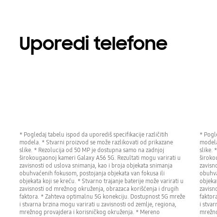
Uporedi telefone
* Pogledaj tabelu ispod da uporediš specifikacije različitih
* Pogle
modela. * Stvarni proizvod se može razlikovati od prikazane
modela
slike. * Rezolucija od 50 MP je dostupna samo na zadnjoj
slike.
širokougaonoj kameri Galaxy A56 5G. Rezultati mogu varirati u
široko
zavisnosti od uslova snimanja, kao i broja objekata snimanja
zavisn
obuhvaćenih fokusom, postojanja objekata van fokusa ili
obuhva
objekata koji se kreću. * Stvarno trajanje baterije može varirati u
objekat
zavisnosti od mrežnog okruženja, obrazaca korišćenja i drugih
zavisn
faktora. * Zahteva optimalnu 5G konekciju. Dostupnost 5G mreže
faktor
i stvarna brzina mogu varirati u zavisnosti od zemlje, regiona,
i stvar
mrežnog provajdera i korisničkog okruženja. * Mereno
mrežno