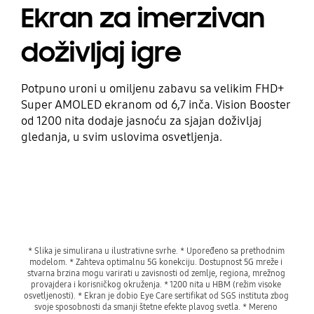
Ekran za imerzivan
doživljaj igre
Potpuno uroni u omiljenu zabavu sa velikim FHD+
Super AMOLED ekranom od 6,7 inča. Vision Booster
od 1200 nita dodaje jasnoću za sjajan doživljaj
gledanja, u svim uslovima osvetljenja.
* Slika je simulirana u ilustrativne svrhe. * Upoređeno sa prethodnim 
modelom. * Zahteva optimalnu 5G konekciju. Dostupnost 5G mreže i 
stvarna brzina mogu varirati u zavisnosti od zemlje, regiona, mrežnog 
provajdera i korisničkog okruženja. * 1200 nita u HBM (režim visoke 
osvetljenosti). * Ekran je dobio Eye Care sertifikat od SGS instituta zbog 
svoje sposobnosti da smanji štetne efekte plavog svetla. * Mereno 