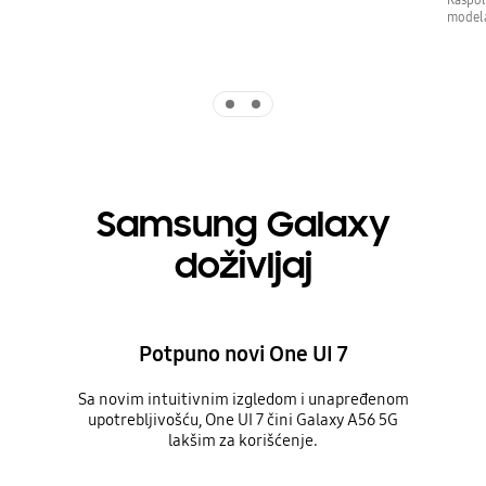
modela
Indicator 1
Indicator 2
Samsung Galaxy
doživljaj
Potpuno novi One UI 7
Sa novim intuitivnim izgledom i unapređenom
upotrebljivošću, One UI 7 čini Galaxy A56 5G
lakšim za korišćenje.