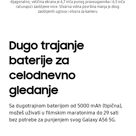
dijagonalno, veličina ekrana je 6,7 inča punog pravougaonika i 6,5 inča 
računajući zaobljene ivice. Stvarna vidna površina manja je zbog 
zaobljenih uglova i otvora za kameru.
Dugo trajanje
baterije za
celodnevno
gledanje
Sa dugotrajnom baterijom od 5000 mAh (tipična),
možeš uživati u filmskim maratonima do 29 sati
bez potrebe za punjenjem svog Galaxy A56 5G.