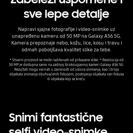
sve lepe detalje
Napravi sjajne fotografije i video-snimke uz
unapređenu kameru od 50 MP na Galaxy A56 5G.
Kamera prepoznaje nebo, kožu, lice, kosu i travu i
odmah poboljšava kvalitet slike za tebe.
* Stvarni proizvod se može razlikovati od prikazane slike. * Rezolucija od
50 MP je dostupna samo na zadnjoj širokougaonoj kameri Galaxy A56 5G.
Rezultati mogu varirati u zavisnosti od uslova snimanja, kao i broja
objekata snimanja obuhvaćenih fokusom, postojanja objekata van fokusa
ili objekata koji se kreću.
Snimi fantastične
selfi video-snimke