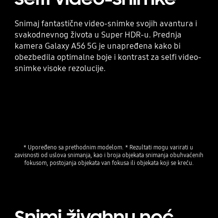
Snimaj fantastične video-snimke svojih avantura i
svakodnevnog života u Super HDR-u. Prednja
kamera Galaxy A56 5G je unapređena kako bi
obezbedila optimalne boje i kontrast za selfi video-
snimke visoke rezolucije.
Playing video
* Upoređeno sa prethodnim modelom. * Rezultati mogu varirati u 
zavisnosti od uslova snimanja, kao i broja objekata snimanja obuhvaćenih 
fokusom, postojanja objekata van fokusa ili objekata koji se kreću.
Snimi živahnu noć