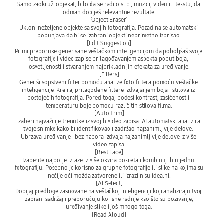
Samo zaokruži objekat, bilo da se radi o slici, muzici, videu ili tekstu, da 
odmah dobiješ relevantne rezultate.

[Object Eraser]

Ukloni neželjene objekte sa svojih fotografija. Pozadina se automatski 
popunjava da bi se izabrani objekti neprimetno izbrisao.

[Edit Suggestion]

Primi preporuke generisane veštačkom inteligencijom da poboljšaš svoje 
fotografije i video zapise prilagođavanjem aspekta poput boja, 
osvetljenosti i stvaranjem najprikladnijih efekata za uređivanje.

[Filters]

Generiši sopstveni filter pomoću analize foto filtera pomoću veštačke 
inteligencije. Kreiraj prilagođene filtere izdvajanjem boja i stilova iz 
postojećih fotografija. Pored toga, podesi kontrast, zasićenost i 
temperaturu boje pomoću različitih stilova filma.

[Auto Trim]

Izaberi najvažnije trenutke iz svojih video zapisa. AI automatski analizira 
tvoje snimke kako bi identifikovao i zadržao najzanimljivije delove. 
Ubrzava uređivanje i bez napora izdvaja najzanimljivije delove iz više 
video zapisa.

[Best Face]

Izaberite najbolje izraze iz više okvira pokreta i kombinuj ih u jednu 
fotografiju. Posebno je korisno za grupne fotografije ili slike na kojima su 
nečije oči možda zatvorene ili izrazi nisu idealni.

[AI Select]

Dobijaj predloge zasnovane na veštačkoj inteligenciji koji analiziraju tvoj 
izabrani sadržaj i preporučuju korisne radnje kao što su pozivanje, 
uređivanje slike i još mnogo toga.

[Read Aloud]
