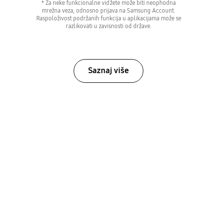
* Za neke funkcionalne vidžete može biti neophodna
mrežna veza, odnosno prijava na Samsung Account.
Raspoloživost podržanih funkcija u aplikacijama može se
razlikovati u zavisnosti od države.
Saznaj više