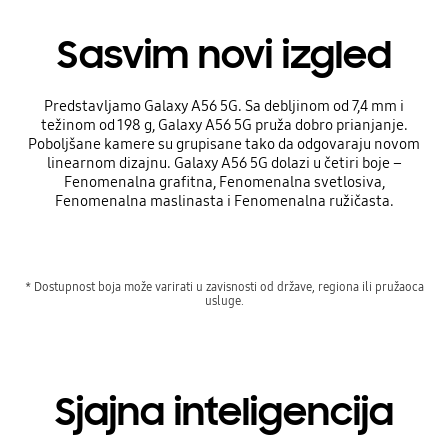
Sasvim novi izgled
Predstavljamo Galaxy A56 5G. Sa debljinom od 7,4 mm i
težinom od 198 g, Galaxy A56 5G pruža dobro prianjanje.
Poboljšane kamere su grupisane tako da odgovaraju novom
linearnom dizajnu. Galaxy A56 5G dolazi u četiri boje –
Fenomenalna grafitna, Fenomenalna svetlosiva,
Fenomenalna maslinasta i Fenomenalna ružičasta.
* Dostupnost boja može varirati u zavisnosti od države, regiona ili pružaoca
usluge.
Sjajna inteligencija