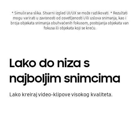
* Simulirana slika. Stvarni izgled UI/UX se može razlikovati. * Rezultati 
mogu varirati u zavisnosti od osvetljenosti i/ili uslova snimanja, kao i 
broja objekata snimanja obuhvaćenih fokusom, postojanja objekata van 
fokusa ili objekata koji se kreću.
Lako do niza s
najboljim snimcima
Lako kreiraj video-klipove visokog kvaliteta.