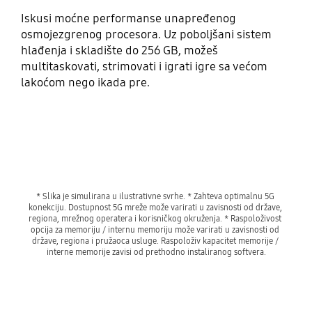
Iskusi moćne performanse unapređenog
osmojezgrenog procesora. Uz poboljšani sistem
hlađenja i skladište do 256 GB, možeš
multitaskovati, strimovati i igrati igre sa većom
lakoćom nego ikada pre.
* Slika je simulirana u ilustrativne svrhe. * Zahteva optimalnu 5G 
konekciju. Dostupnost 5G mreže može varirati u zavisnosti od države, 
regiona, mrežnog operatera i korisničkog okruženja. * Raspoloživost 
opcija za memoriju / internu memoriju može varirati u zavisnosti od 
države, regiona i pružaoca usluge. Raspoloživ kapacitet memorije / 
interne memorije zavisi od prethodno instaliranog softvera.