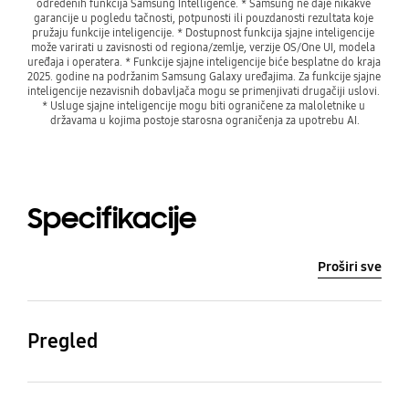
određenih funkcija Samsung Intelligence. * Samsung ne daje nikakve 
garancije u pogledu tačnosti, potpunosti ili pouzdanosti rezultata koje 
pružaju funkcije inteligencije. * Dostupnost funkcija sjajne inteligencije 
može varirati u zavisnosti od regiona/zemlje, verzije OS/One UI, modela 
uređaja i operatera. * Funkcije sjajne inteligencije biće besplatne do kraja 
2025. godine na podržanim Samsung Galaxy uređajima. Za funkcije sjajne 
* Podleže važećim odredbama i uslovima. * Isporuka može
inteligencije nezavisnih dobavljača mogu se primenjivati drugačiji uslovi. 
varirati u zavisnosti od države ili pružaoca usluge.
* Usluge sjajne inteligencije mogu biti ograničene za maloletnike u 
državama u kojima postoje starosna ograničenja za upotrebu AI.
Specifikacije
Proširi sve
Pregled
Težina (g)
Brzina CPU