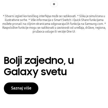
Indicator 1
* Stvarni izgled korisničkog interfejsa može se razlikovati. * Slika je simulirana u
ilustrativne svrhe. * Više informacija o Smart Switch i Quick Share funkcijama
možete pronaći na ciljnim stranicama odgovarajućih funkcija na Samsung.com. *
Raspoložive funkcije mogu se razlikovati u zavisnosti od uređaja, države, regiona,
pružaoca usluge ili verzije One UI.
Bolji zajedno, u
Galaxy svetu
Saznaj više