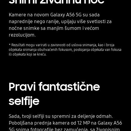
Kamere na novom Galaxy A56 5G su sada
naprednije nego ranije, upijaju više svetlosti za
noćne snimke sa manjim šumom i većom
rezolucijom.
* Rezultati mogu varirati u zavisnosti od uslova snimanja, kao i broja
objekata snimanja obuhvaćenih fokusom, postojanja objekata van fokusa
ili objekata koji se kreću.
Pravi fantastične
selfije
Sada, tvoji selfiji su spremni za deljenje odmah.
Poboljšana prednja kamera od 12 MP na Galaxy A56
5G snima fotografije bez zamućenja, sa živopisnim