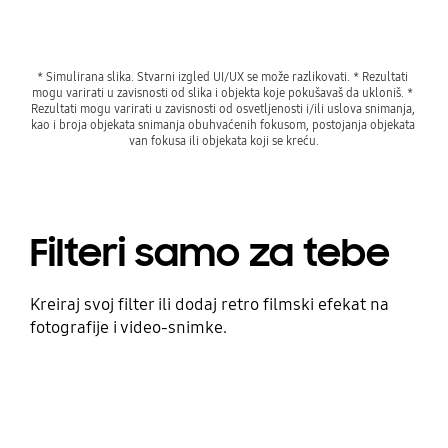
* Simulirana slika. Stvarni izgled UI/UX se može razlikovati. * Rezultati 
mogu varirati u zavisnosti od slika i objekta koje pokušavaš da ukloniš. * 
Rezultati mogu varirati u zavisnosti od osvetljenosti i/ili uslova snimanja, 
kao i broja objekata snimanja obuhvaćenih fokusom, postojanja objekata 
van fokusa ili objekata koji se kreću.
Filteri samo za tebe
Kreiraj svoj filter ili dodaj retro filmski efekat na
fotografije i video-snimke.