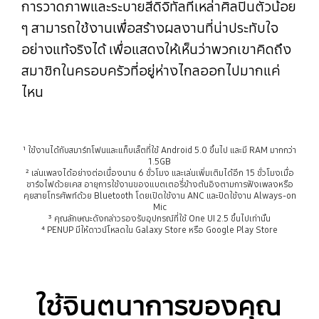
การวาดภาพและระบายสีดิจิทัลที่เหล่าศิลปินตัวน้อย
ๆ สามารถใช้งานเพื่อสร้างผลงานที่น่าประทับใจ
อย่างแท้จริงได้ เพื่อแสดงให้เห็นว่าพวกเขาคิดถึง
สมาชิกในครอบครัวที่อยู่ห่างไกลออกไปมากแค่
ไหน
¹ ใช้งานได้กับสมาร์ทโฟนและแท็บเล็ตที่ใช้ Android 5.0 ขึ้นไป และมี RAM มากกว่า
1.5GB
² เล่นเพลงได้อย่างต่อเนื่องนาน 6 ชั่วโมง และเล่นเพิ่มเติมได้อีก 15 ชั่วโมงเมื่อ
ชาร์จไฟด้วยเคส อายุการใช้งานของแบตเตอรี่ข้างต้นอิงตามการฟังเพลงหรือ
คุยสายโทรศัพท์ด้วย Bluetooth โดยเปิดใช้งาน ANC และปิดใช้งาน Always-on
Mic
³ คุณลักษณะดังกล่าวรองรับอุปกรณ์ที่ใช้ One UI 2.5 ขึ้นไปเท่านั้น
⁴ PENUP มีให้ดาวน์โหลดใน Galaxy Store หรือ Google Play Store
ใช้จินตนาการของคุณ