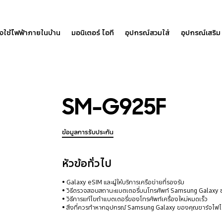
องใช้ไฟฟ้าภายในบ้าน
มอนิเตอร์ ไอที
อุปกรณ์สวมใส่
อุปกรณ์เสริม
SM-G925F
ข้อมูลการรับประกัน
หัวข้อทั่วไป
Galaxy eSIM และผู้ให้บริการเครือข่ายที่รองรับ
วิธีตรวจสอบสถานะแบตเตอรี่บนโทรศัพท์ Samsung Galaxy
วิธีการแก้ไขถ้าแบตเตอรี่ของโทรศัพท์เครื่องใหม่หมดเร็ว
สิ่งที่ควรทำหากอุปกรณ์ Samsung Galaxy ของคุณชาร์จไฟไม