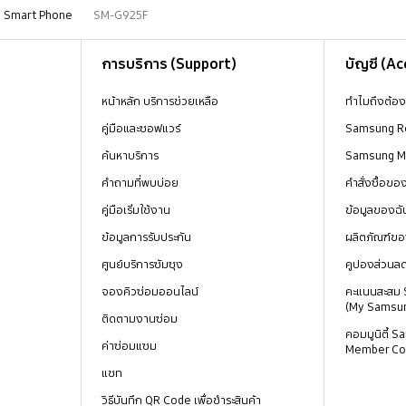
Smart Phone
SM-G925F
การบริการ (Support)
บัญชี (A
หน้าหลัก บริการช่วยเหลือ
ทำไมถึงต้อ
คู่มือและซอฟแวร์
Samsung R
ค้นหาบริการ
Samsung 
คำถามที่พบบ่อย
คำสั่งซื้อข
คู่มือเริ่มใช้งาน
ข้อมูลของฉั
ข้อมูลการรับประกัน
ผลิตภัณฑ์ขอ
ศูนย์บริการซัมซุง
คูปองส่วนล
จองคิวซ่อมออนไลน์
คะแนนสะสม
(My Samsu
ติดตามงานซ่อม
คอมมูนิตี้
ค่าซ่อมแซม
Member Co
แชท
วิธีบันทึก QR Code เพื่อชำระสินค้า