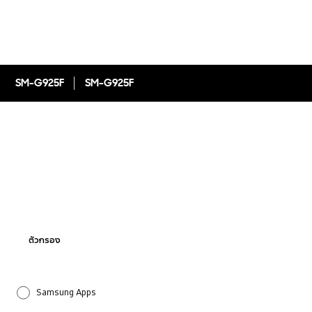
SM-G925F
SM-G925F
ตัวกรอง
Samsung Apps