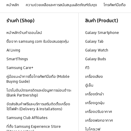
หน้าหลัก
ความช่วยเหลือและการสนับสนุนผลิตภัณฑ์ซัมซุง
โทรศัพท์มือถือ
Footer Navigation
ร้านค้า (Shop)
สินค้า (Product)
หน้าหลักร้านค้าออนไลน์
Galaxy Smartphone
ซื้อจาก samsung.com รับข้อเสนอสุดคุ้ม
Galaxy Tab
AI Living
Galaxy Watch
SmartThings
Galaxy Buds
Samsung Care+
ทีวี
คู่มือแนะนำการซื้อโทรศัพท์มือถือ (Mobile
เครื่องเสียง
Buying Guide)
ตู้เย็น
โปรโมชันบัตรเครดิตและข้อมูลการผ่อนชำระ
เครื่องซักผ้า
(Bank Partnership)
เครื่องดูดฝุ่น
จัดส่งสินค้าฟรีและบริการเสริมติดตั้งเครื่อง
ใช้ไฟฟ้า (Delivery & Installations)
เครื่องปรับอากาศ
Samsung Club Affiliates
เครื่องฟอกอากาศ
ที่ตั้ง Samsung Experience Store
ไมโครเวฟ