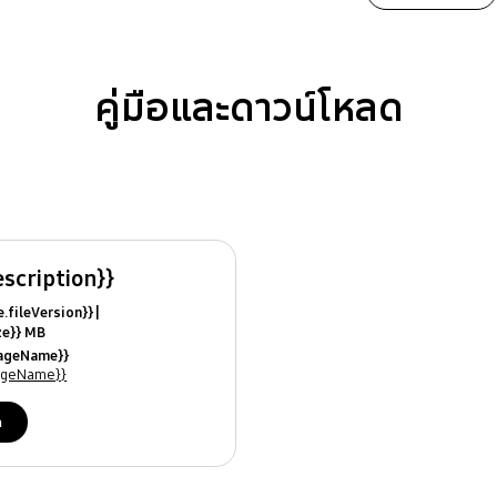
คู่มือและดาวน์โหลด
escription}}
ile.fileVersion}}
ize}} MB
ModifiedDate}}
uageName}}
ames}}
uageName}}
ด