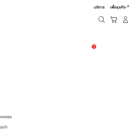
บริการ
เพื่อธุรกิจ
ค้นหา
รถเข็น
เข้าสู่ระบบ/สมัครสมาชิก
ค้นหา
3
แจ้งเตือน
 ของคุณ
่เข้า