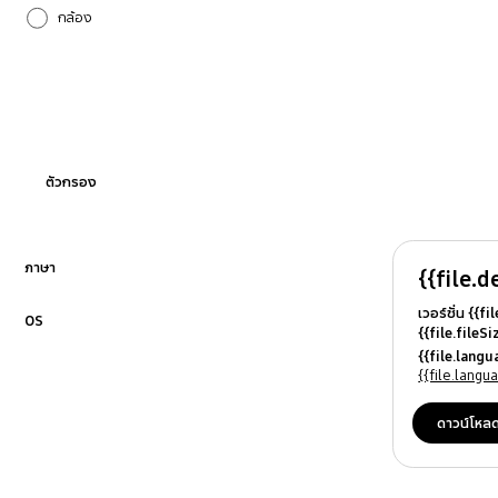
กล้อง
การโทรและรายชื่อผู้ติดต่อ
การตั้งค่า
การอัปเกรดซอฟต์แวร์
ตัวกรอง
กำลังไฟ
บลูทูธ
ภาษา
{{file.d
คลิกเพื่อขยาย
เวอร์ชั่น {{f
ระบบเสียง
OS
{{file.fileS
คลิกเพื่อขยาย
{{file.file
{{file.lang
ล็อกเครื่อง
{{file.osN
{{file.lang
อื่นๆ
ดาวน์โหล
ฮาร์ดแวร์