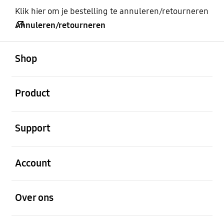
Klik hier om je bestelling te annuleren/retourneren
Annuleren/retourneren
Open
Footer Navigation
Shop
Open
Product
Open
Support
Open
Account
Open
Over ons