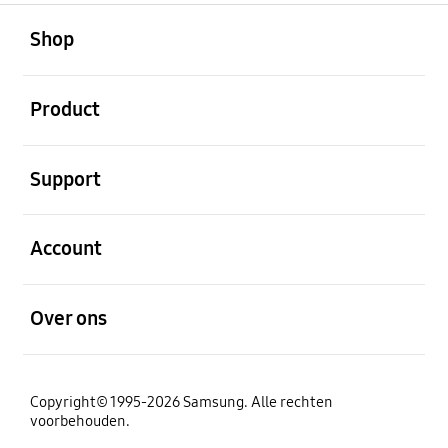
Open
Footer Navigation
Shop
Open
Product
Open
Support
Open
Account
Open
Over ons
Copyright© 1995-2026 Samsung. Alle rechten
voorbehouden.