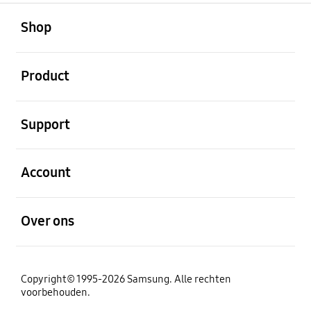
Open
Footer Navigation
Shop
Open
Product
Open
Support
Open
Account
Open
Over ons
Copyright© 1995-2026 Samsung. Alle rechten
voorbehouden.