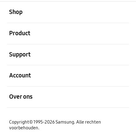
Open
Footer Navigation
Shop
Open
Product
Open
Support
Open
Account
Open
Over ons
Copyright© 1995-2026 Samsung. Alle rechten
voorbehouden.