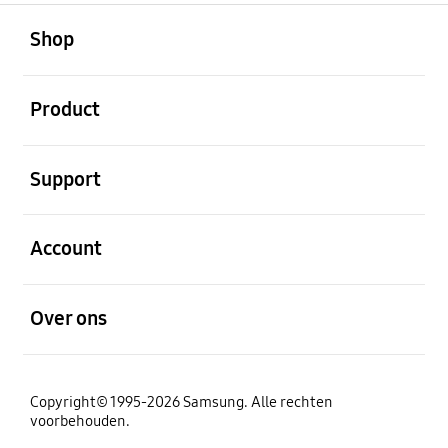
Open
Footer Navigation
Shop
Open
Product
Open
Support
Open
Account
Open
Over ons
Copyright© 1995-2026 Samsung. Alle rechten
voorbehouden.