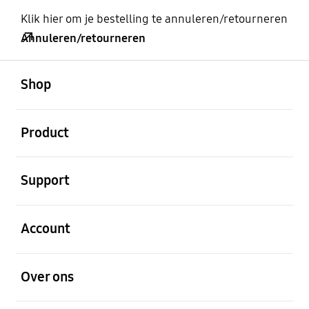
Klik hier om je bestelling te annuleren/retourneren
Annuleren/retourneren
Open
Footer Navigation
Shop
Open
Product
Open
Support
Open
Account
Open
Over ons